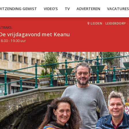
UITZENDING GEMIST
VIDEO’S
TV
ADVERTEREN
VACATURE
LEIDEN
·
LEIDERDORP
·
STRAKS:
De vrijdagavond met Keanu
18.00 - 19.00 uur