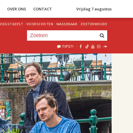
S
OVER ONS
CONTACT
Vrijdag 7 augustus
OEGSTGEEST
·
VOORSCHOTEN
·
WASSENAAR
·
ZOETERWOUDE
TIPS?!
·
Je luistert nu naar
uur 1 van 1
«
Vorig uur
Volgend uur
»
18.00