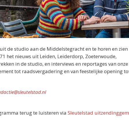
nuit de studio aan de Middelstegracht en te horen en zien 
071 het nieuws uit Leiden, Leiderdorp, Zoeterwoude,
kken in de studio, en interviews en reportages van onze
nement tot raadsvergadering en van feestelijke opening tot
edactie@sleutelstad.nl
ogramma terug te luisteren via
Sleutelstad uitzendinggem