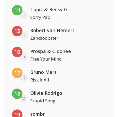
Topic & Becky G
14
18
Sorry Papi
Robert van Hemert
15
14
Zandloopster
Prospa & Cloonee
16
15
Free Your Mind
Bruno Mars
17
17
Risk It All
Olivia Rodrigo
18
20
Stupid Song
sombr
19