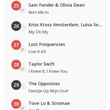
Sam Fender & Olivia Dean
25
21
Rein Me In
Kriss Kross Amsterdam, Luísa Sonza & Willy William
26
My Oh My
Lost Frequencies
27
23
Live It All
Taylor Swift
28
25
I Knew It, I Knew You
The Opposites
29
Feestje Op Mijn Graf
Tove Lo & Stromae
30
29