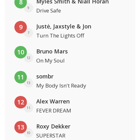
Myles Smith & Niall Horan
8
9
Drive Safe
Justė, Jaxstyle & Jon
9
7
Turn The Lights Off
Bruno Mars
10
12
On My Soul
sombr
11
13
My Body Isn't Ready
Alex Warren
12
11
FEVER DREAM
Roxy Dekker
13
10
SUPERSTAR