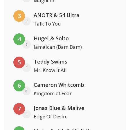
Magnetic
ANOTR & 54 Ultra
3
3
Talk To You
Hugel & Solto
4
5
Jamaican (Bam Bam)
Teddy Swims
5
4
Mr. Know It All
Cameron Whitcomb
6
8
Kingdom of Fear
Jonas Blue & Malive
7
6
Edge Of Desire