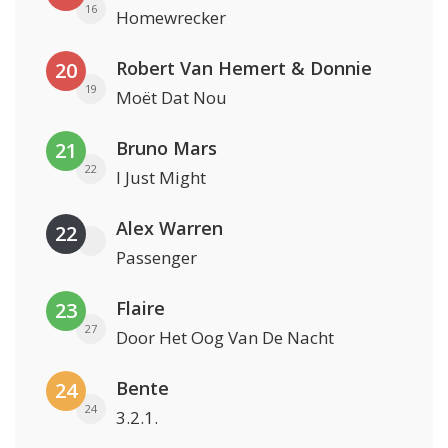
16
Homewrecker
Robert Van Hemert & Donnie
20
19
Moët Dat Nou
Bruno Mars
21
22
I Just Might
Alex Warren
22
Passenger
Flaire
23
27
Door Het Oog Van De Nacht
Bente
24
24
3.2.1.