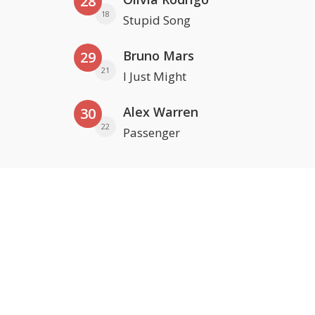
28
18
Stupid Song
Bruno Mars
29
21
I Just Might
Alex Warren
30
22
Passenger