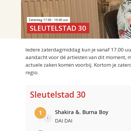
Zaterdag 17.00 - 19.00 uur
SLEUTELSTAD 30
Iedere zaterdagmiddag kun je vanaf 17.00 uur
aandacht voor dé artiesten van dit moment, m
actuele zaken komen voorbij. Kortom je zater
regio.
Sleutelstad 30
Shakira &. Burna Boy
1
1
DAI DAI