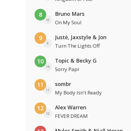
Bruno Mars
8
10
On My Soul
Justė, Jaxstyle & Jon
9
9
Turn The Lights Off
Topic & Becky G
10
14
Sorry Papi
sombr
11
11
My Body Isn't Ready
Alex Warren
12
12
FEVER DREAM
Myles Smith & Niall Horan