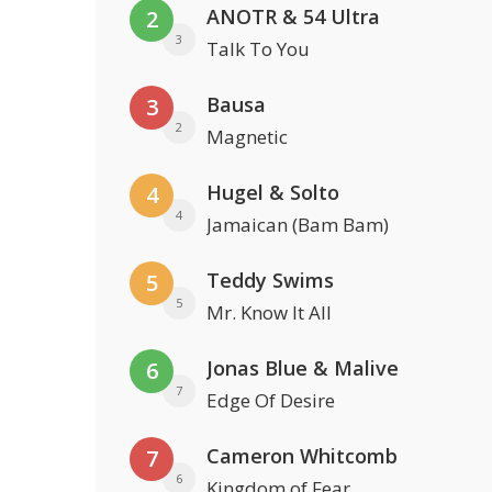
ANOTR & 54 Ultra
2
3
Talk To You
Bausa
3
2
Magnetic
Hugel & Solto
4
4
Jamaican (Bam Bam)
Teddy Swims
5
5
Mr. Know It All
Jonas Blue & Malive
6
7
Edge Of Desire
Cameron Whitcomb
7
6
Kingdom of Fear