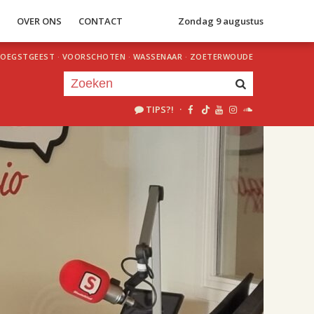
S
OVER ONS
CONTACT
Zondag 9 augustus
OEGSTGEEST
·
VOORSCHOTEN
·
WASSENAAR
·
ZOETERWOUDE
TIPS?!
·
Je luistert nu naar
uur 1 van 2
«
Vorig uur
Volgend uur
»
18.00