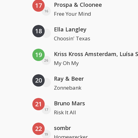
Prospa & Cloonee
17
16
Free Your Mind
Ella Langley
18
Choosin' Texas
19
26
My Oh My
Ray & Beer
20
Zonnebank
Bruno Mars
21
17
Risk It All
sombr
22
19
Homewrecker