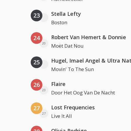
Stella Lefty
23
Boston
Robert Van Hemert & Donnie
24
20
Moët Dat Nou
Hugel, Imael Angel & Ultra Na
25
Movin' To The Sun
Flaire
26
23
Door Het Oog Van De Nacht
Lost Frequencies
27
27
Live It All
Olivia Rodrigo