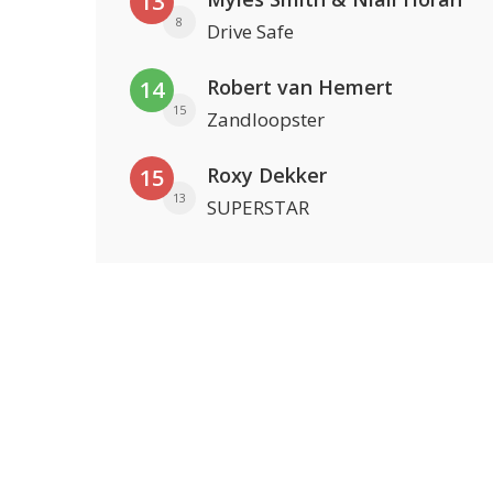
13
8
Drive Safe
Robert van Hemert
14
15
Zandloopster
Roxy Dekker
15
13
SUPERSTAR