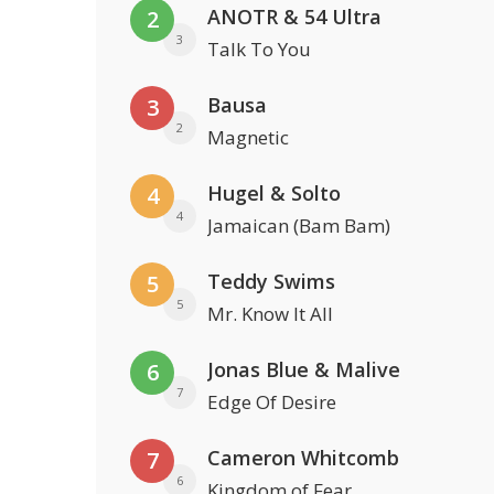
ANOTR & 54 Ultra
2
3
Talk To You
Bausa
3
2
Magnetic
Hugel & Solto
4
4
Jamaican (Bam Bam)
Teddy Swims
5
5
Mr. Know It All
Jonas Blue & Malive
6
7
Edge Of Desire
Cameron Whitcomb
7
6
Kingdom of Fear