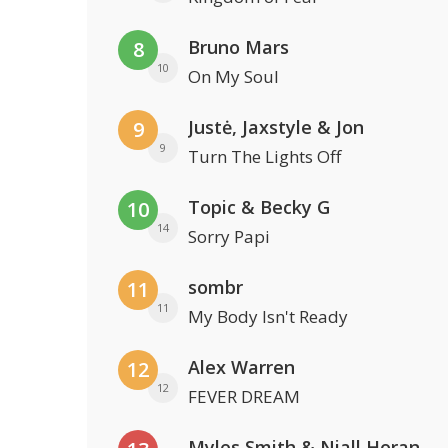
Bruno Mars
8
10
On My Soul
Justė, Jaxstyle & Jon
9
9
Turn The Lights Off
Topic & Becky G
10
14
Sorry Papi
sombr
11
11
My Body Isn't Ready
Alex Warren
12
12
FEVER DREAM
Myles Smith & Niall Horan