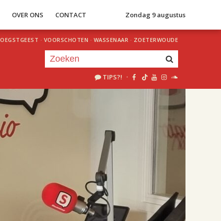
S
OVER ONS
CONTACT
Zondag 9 augustus
OEGSTGEEST
·
VOORSCHOTEN
·
WASSENAAR
·
ZOETERWOUDE
TIPS?!
·
Je luistert nu naar
uur 1 van 2
«
Vorig uur
Volgend uur
»
18.00