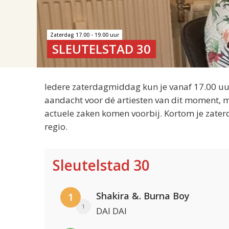
Zaterdag 17.00 - 19.00 uur
SLEUTELSTAD 30
Iedere zaterdagmiddag kun je vanaf 17.00 uur
aandacht voor dé artiesten van dit moment, m
actuele zaken komen voorbij. Kortom je zater
regio.
Sleutelstad 30
Shakira &. Burna Boy
1
1
DAI DAI