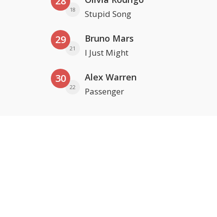
28
18
Stupid Song
Bruno Mars
29
21
I Just Might
Alex Warren
30
22
Passenger