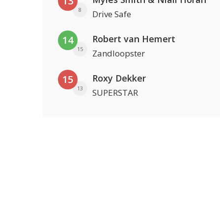
13
8
Drive Safe
Robert van Hemert
14
15
Zandloopster
Roxy Dekker
15
13
SUPERSTAR