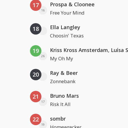
Prospa & Cloonee
17
16
Free Your Mind
Ella Langley
18
Choosin' Texas
19
26
My Oh My
Ray & Beer
20
Zonnebank
Bruno Mars
21
17
Risk It All
sombr
22
19
Homewrecker