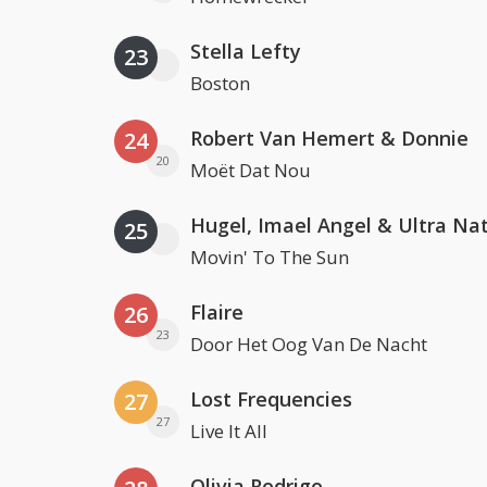
Stella Lefty
23
Boston
Robert Van Hemert & Donnie
24
20
Moët Dat Nou
Hugel, Imael Angel & Ultra Na
25
Movin' To The Sun
Flaire
26
23
Door Het Oog Van De Nacht
Lost Frequencies
27
27
Live It All
Olivia Rodrigo