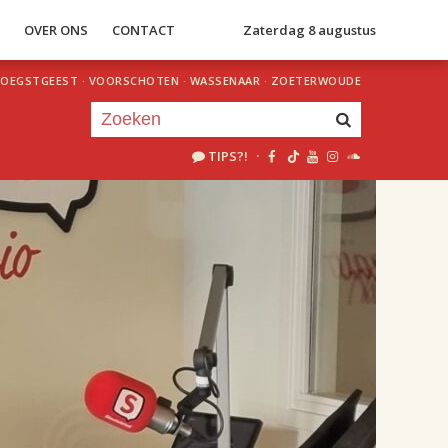
S
OVER ONS
CONTACT
Zaterdag 8 augustus
OEGSTGEEST
·
VOORSCHOTEN
·
WASSENAAR
·
ZOETERWOUDE
TIPS?!
·
Je luistert nu naar
uur 1 van 2
«
Vorig uur
Volgend uur
»
18.00