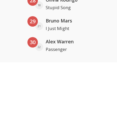
28
18
Stupid Song
Bruno Mars
29
21
I Just Might
Alex Warren
30
22
Passenger