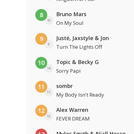
Bruno Mars
8
10
On My Soul
Justė, Jaxstyle & Jon
9
9
Turn The Lights Off
Topic & Becky G
10
14
Sorry Papi
sombr
11
11
My Body Isn't Ready
Alex Warren
12
12
FEVER DREAM
Myles Smith & Niall Horan