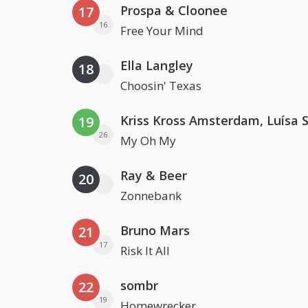
Prospa & Cloonee
17
16
Free Your Mind
Ella Langley
18
Choosin' Texas
19
26
My Oh My
Ray & Beer
20
Zonnebank
Bruno Mars
21
17
Risk It All
sombr
22
19
Homewrecker