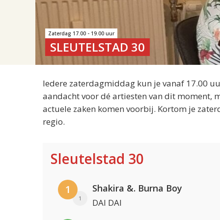
Zaterdag 17.00 - 19.00 uur
SLEUTELSTAD 30
Iedere zaterdagmiddag kun je vanaf 17.00 uur
aandacht voor dé artiesten van dit moment, m
actuele zaken komen voorbij. Kortom je zater
regio.
Sleutelstad 30
Shakira &. Burna Boy
1
1
DAI DAI