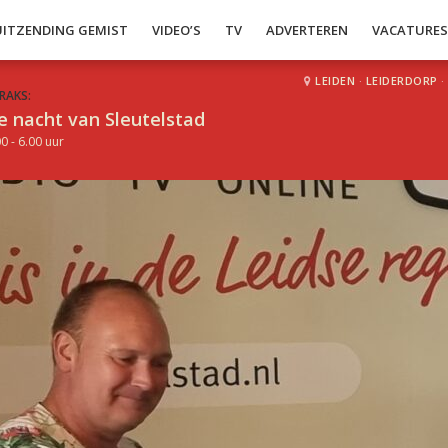
UITZENDING GEMIST
VIDEO’S
TV
ADVERTEREN
VACATURE
LEIDEN
·
LEIDERDORP
·
RAKS:
e nacht van Sleutelstad
0 - 6.00 uur