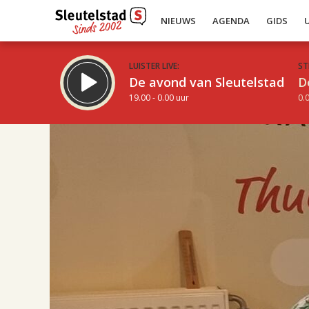
NIEUWS
AGENDA
GIDS
LUISTER LIVE:
ST
De avond van Sleutelstad
D
19.00 - 0.00 uur
0.0
17.00
Inklappen