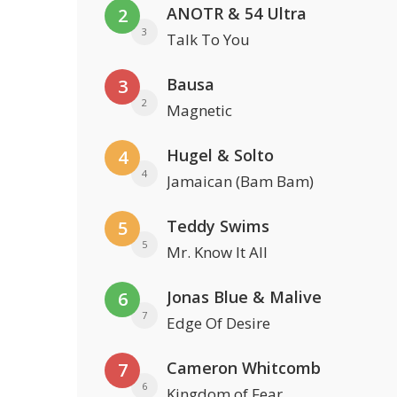
ANOTR & 54 Ultra
2
3
Talk To You
Bausa
3
2
Magnetic
Hugel & Solto
4
4
Jamaican (Bam Bam)
Teddy Swims
5
5
Mr. Know It All
Jonas Blue & Malive
6
7
Edge Of Desire
Cameron Whitcomb
7
6
Kingdom of Fear