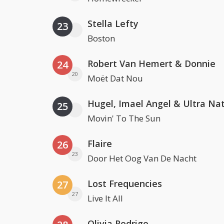
Stella Lefty
23
Boston
Robert Van Hemert & Donnie
24
20
Moët Dat Nou
Hugel, Imael Angel & Ultra Na
25
Movin' To The Sun
Flaire
26
23
Door Het Oog Van De Nacht
Lost Frequencies
27
27
Live It All
Olivia Rodrigo