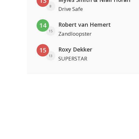
13
8
Drive Safe
Robert van Hemert
14
15
Zandloopster
Roxy Dekker
15
13
SUPERSTAR