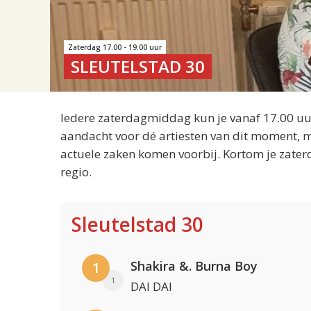
Zaterdag 17.00 - 19.00 uur
SLEUTELSTAD 30
Iedere zaterdagmiddag kun je vanaf 17.00 uur
aandacht voor dé artiesten van dit moment, m
actuele zaken komen voorbij. Kortom je zater
regio.
Sleutelstad 30
Shakira &. Burna Boy
1
1
DAI DAI