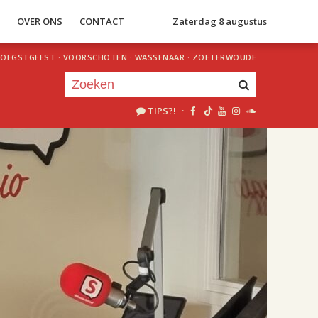
S
OVER ONS
CONTACT
Zaterdag 8 augustus
OEGSTGEEST
·
VOORSCHOTEN
·
WASSENAAR
·
ZOETERWOUDE
TIPS?!
·
Je luistert nu naar
uur 1 van 2
«
Vorig uur
Volgend uur
»
18.00