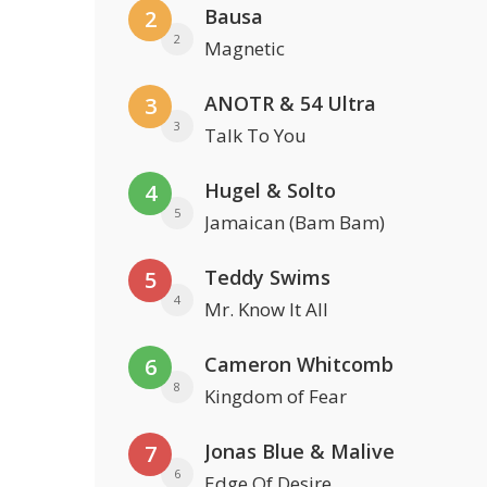
Bausa
2
2
Magnetic
ANOTR & 54 Ultra
3
3
Talk To You
Hugel & Solto
4
5
Jamaican (Bam Bam)
Teddy Swims
5
4
Mr. Know It All
Cameron Whitcomb
6
8
Kingdom of Fear
Jonas Blue & Malive
7
6
Edge Of Desire