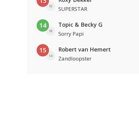
13
10
SUPERSTAR
Topic & Becky G
14
18
Sorry Papi
Robert van Hemert
15
14
Zandloopster