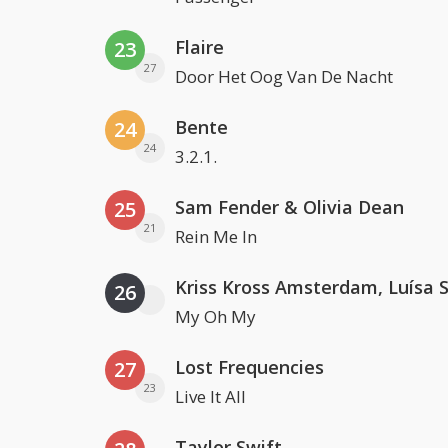
Flaire
23
27
Door Het Oog Van De Nacht
Bente
24
24
3.2.1.
Sam Fender & Olivia Dean
25
21
Rein Me In
26
My Oh My
Lost Frequencies
27
23
Live It All
Taylor Swift