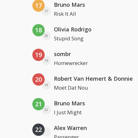
Bruno Mars
17
17
Risk It All
Olivia Rodrigo
18
20
Stupid Song
sombr
19
16
Homewrecker
Robert Van Hemert & Donnie
20
19
Moët Dat Nou
Bruno Mars
21
22
I Just Might
Alex Warren
22
Passenger