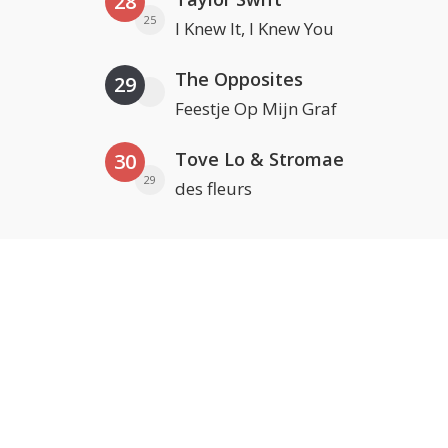
28
25
I Knew It, I Knew You
The Opposites
29
Feestje Op Mijn Graf
Tove Lo & Stromae
30
29
des fleurs