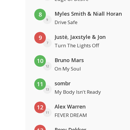
Myles Smith & Niall Horan
8
9
Drive Safe
Justė, Jaxstyle & Jon
9
7
Turn The Lights Off
Bruno Mars
10
12
On My Soul
sombr
11
13
My Body Isn't Ready
Alex Warren
12
11
FEVER DREAM
Roxy Dekker