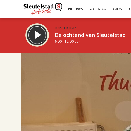
NIEUWS
AGENDA
GIDS
LUISTER LIVE:
De ochtend van Sleutelstad
6.00 - 12.00 uur
17.00
Inklappen