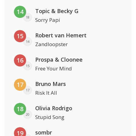
Topic & Becky G
14
18
Sorry Papi
Robert van Hemert
15
14
Zandloopster
Prospa & Cloonee
16
15
Free Your Mind
Bruno Mars
17
17
Risk It All
Olivia Rodrigo
18
20
Stupid Song
sombr
19