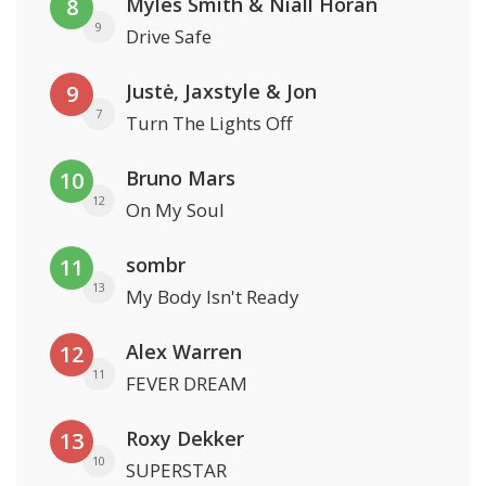
Myles Smith & Niall Horan
8
9
Drive Safe
Justė, Jaxstyle & Jon
9
7
Turn The Lights Off
Bruno Mars
10
12
On My Soul
sombr
11
13
My Body Isn't Ready
Alex Warren
12
11
FEVER DREAM
Roxy Dekker
13
10
SUPERSTAR