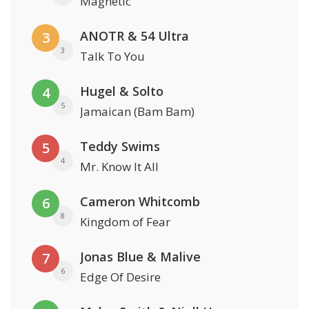
Magnetic
ANOTR & 54 Ultra
3
3
Talk To You
Hugel & Solto
4
5
Jamaican (Bam Bam)
Teddy Swims
5
4
Mr. Know It All
Cameron Whitcomb
6
8
Kingdom of Fear
Jonas Blue & Malive
7
6
Edge Of Desire