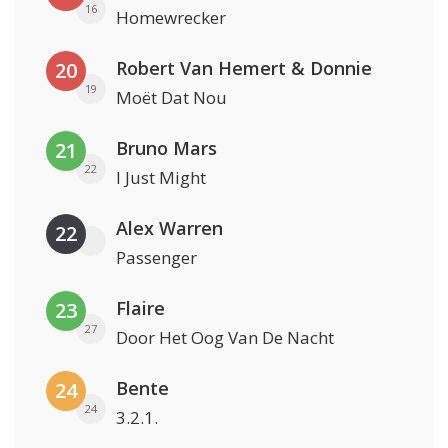
16
Homewrecker
Robert Van Hemert & Donnie
20
19
Moët Dat Nou
Bruno Mars
21
22
I Just Might
Alex Warren
22
Passenger
Flaire
23
27
Door Het Oog Van De Nacht
Bente
24
24
3.2.1.