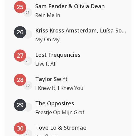
Sam Fender & Olivia Dean
25
21
Rein Me In
Kriss Kross Amsterdam, Luísa Sonza & Willy William
26
My Oh My
Lost Frequencies
27
23
Live It All
Taylor Swift
28
25
I Knew It, I Knew You
The Opposites
29
Feestje Op Mijn Graf
Tove Lo & Stromae
30
29