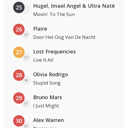
Hugel, Imael Angel & Ultra Naté
25
Movin' To The Sun
Flaire
26
23
Door Het Oog Van De Nacht
Lost Frequencies
27
27
Live It All
Olivia Rodrigo
28
18
Stupid Song
Bruno Mars
29
21
I Just Might
Alex Warren
30
22