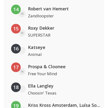
Robert van Hemert
14
15
Zandloopster
Roxy Dekker
15
13
SUPERSTAR
Katseye
16
Animal
Prospa & Cloonee
17
16
Free Your Mind
Ella Langley
18
Choosin' Texas
Kriss Kross Amsterdam, Luísa Sonza & Willy William
19