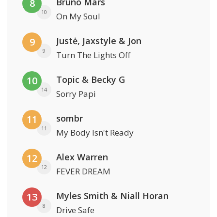
Bruno Mars
8
10
On My Soul
Justė, Jaxstyle & Jon
9
9
Turn The Lights Off
Topic & Becky G
10
14
Sorry Papi
sombr
11
11
My Body Isn't Ready
Alex Warren
12
12
FEVER DREAM
Myles Smith & Niall Horan
13
8
Drive Safe