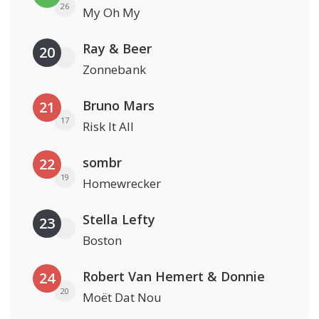
26
My Oh My
Ray & Beer
20
Zonnebank
Bruno Mars
21
17
Risk It All
sombr
22
19
Homewrecker
Stella Lefty
23
Boston
Robert Van Hemert & Donnie
24
20
Moët Dat Nou