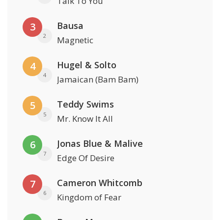
Talk To You
Bausa
3
2
Magnetic
Hugel & Solto
4
4
Jamaican (Bam Bam)
Teddy Swims
5
5
Mr. Know It All
Jonas Blue & Malive
6
7
Edge Of Desire
Cameron Whitcomb
7
6
Kingdom of Fear