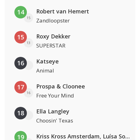
Robert van Hemert
14
15
Zandloopster
Roxy Dekker
15
13
SUPERSTAR
Katseye
16
Animal
Prospa & Cloonee
17
16
Free Your Mind
Ella Langley
18
Choosin' Texas
Kriss Kross Amsterdam, Luísa Sonza & Willy William
19