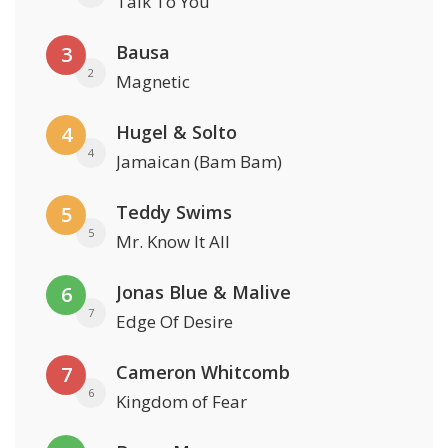
Talk To You
Bausa
3
2
Magnetic
Hugel & Solto
4
4
Jamaican (Bam Bam)
Teddy Swims
5
5
Mr. Know It All
Jonas Blue & Malive
6
7
Edge Of Desire
Cameron Whitcomb
7
6
Kingdom of Fear