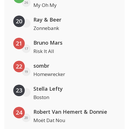
26
My Oh My
Ray & Beer
20
Zonnebank
Bruno Mars
21
17
Risk It All
sombr
22
19
Homewrecker
Stella Lefty
23
Boston
Robert Van Hemert & Donnie
24
20
Moët Dat Nou