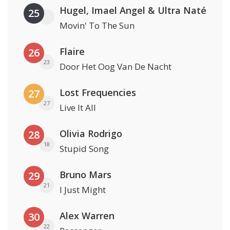
Hugel, Imael Angel & Ultra Naté
25
Movin' To The Sun
Flaire
26
23
Door Het Oog Van De Nacht
Lost Frequencies
27
27
Live It All
Olivia Rodrigo
28
18
Stupid Song
Bruno Mars
29
21
I Just Might
Alex Warren
30
22