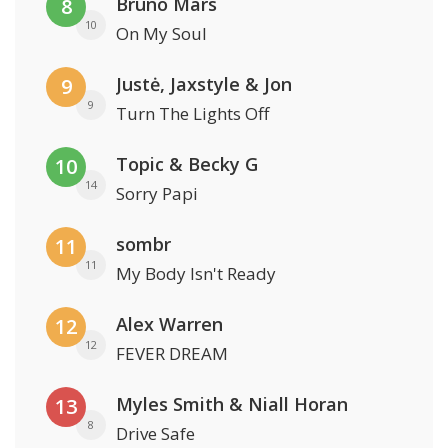
Bruno Mars
8
10
On My Soul
Justė, Jaxstyle & Jon
9
9
Turn The Lights Off
Topic & Becky G
10
14
Sorry Papi
sombr
11
11
My Body Isn't Ready
Alex Warren
12
12
FEVER DREAM
Myles Smith & Niall Horan
13
8
Drive Safe