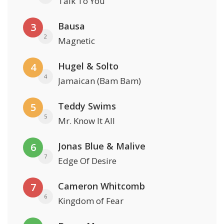
Talk To You
Bausa
3
2
Magnetic
Hugel & Solto
4
4
Jamaican (Bam Bam)
Teddy Swims
5
5
Mr. Know It All
Jonas Blue & Malive
6
7
Edge Of Desire
Cameron Whitcomb
7
6
Kingdom of Fear