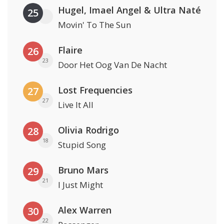
Hugel, Imael Angel & Ultra Naté
25
Movin' To The Sun
Flaire
26
23
Door Het Oog Van De Nacht
Lost Frequencies
27
27
Live It All
Olivia Rodrigo
28
18
Stupid Song
Bruno Mars
29
21
I Just Might
Alex Warren
30
22