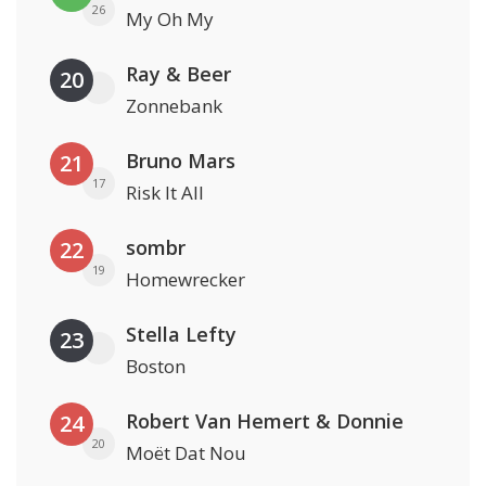
26
My Oh My
Ray & Beer
20
Zonnebank
Bruno Mars
21
17
Risk It All
sombr
22
19
Homewrecker
Stella Lefty
23
Boston
Robert Van Hemert & Donnie
24
20
Moët Dat Nou