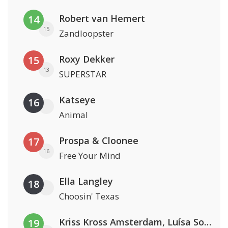
Robert van Hemert
14
15
Zandloopster
Roxy Dekker
15
13
SUPERSTAR
Katseye
16
Animal
Prospa & Cloonee
17
16
Free Your Mind
Ella Langley
18
Choosin' Texas
Kriss Kross Amsterdam, Luísa Sonza & Willy William
19