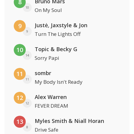
Bruno Mars
8
10
On My Soul
Justė, Jaxstyle & Jon
9
9
Turn The Lights Off
Topic & Becky G
10
14
Sorry Papi
sombr
11
11
My Body Isn't Ready
Alex Warren
12
12
FEVER DREAM
Myles Smith & Niall Horan
13
8
Drive Safe