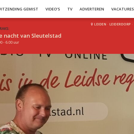
UITZENDING GEMIST
VIDEO’S
TV
ADVERTEREN
VACATURE
LEIDEN
·
LEIDERDORP
·
RAKS:
e nacht van Sleutelstad
0 - 6.00 uur