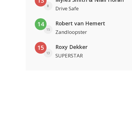
13
8
Drive Safe
Robert van Hemert
14
15
Zandloopster
Roxy Dekker
15
13
SUPERSTAR