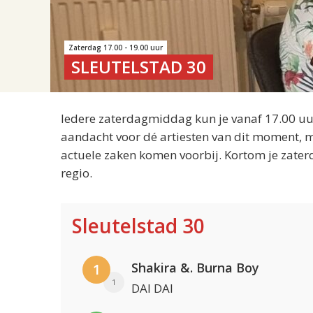
Zaterdag 17.00 - 19.00 uur
SLEUTELSTAD 30
Iedere zaterdagmiddag kun je vanaf 17.00 uur
aandacht voor dé artiesten van dit moment, m
actuele zaken komen voorbij. Kortom je zater
regio.
Sleutelstad 30
Shakira &. Burna Boy
1
1
DAI DAI