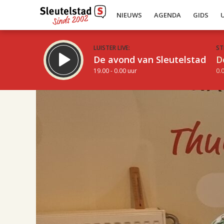
NIEUWS
AGENDA
GIDS
LUISTER LIVE:
ST
De avond van Sleutelstad
D
19.00 - 0.00 uur
0.0
17.00
Inklappen