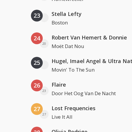
Stella Lefty
23
Boston
Robert Van Hemert & Donnie
24
20
Moët Dat Nou
Hugel, Imael Angel & Ultra Na
25
Movin' To The Sun
Flaire
26
23
Door Het Oog Van De Nacht
Lost Frequencies
27
27
Live It All
Olivia Rodrigo