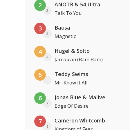
ANOTR & 54 Ultra
2
3
Talk To You
Bausa
3
2
Magnetic
Hugel & Solto
4
4
Jamaican (Bam Bam)
Teddy Swims
5
5
Mr. Know It All
Jonas Blue & Malive
6
7
Edge Of Desire
Cameron Whitcomb
7
6
Kingdom of Fear