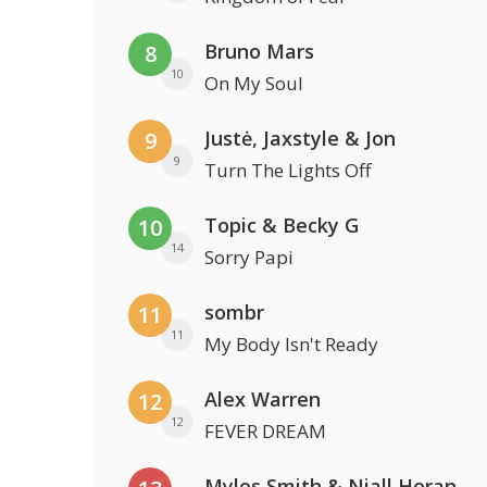
Bruno Mars
8
10
On My Soul
Justė, Jaxstyle & Jon
9
9
Turn The Lights Off
Topic & Becky G
10
14
Sorry Papi
sombr
11
11
My Body Isn't Ready
Alex Warren
12
12
FEVER DREAM
Myles Smith & Niall Horan