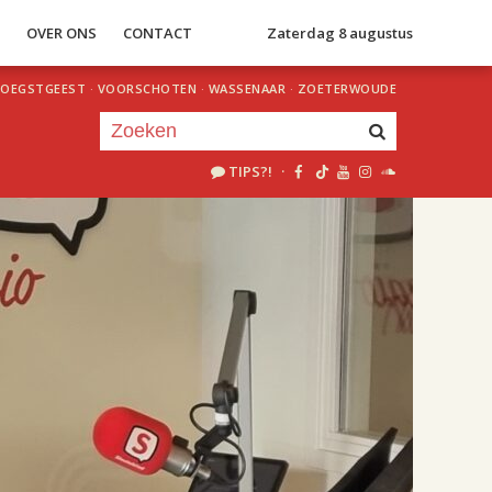
S
OVER ONS
CONTACT
Zaterdag 8 augustus
OEGSTGEEST
·
VOORSCHOTEN
·
WASSENAAR
·
ZOETERWOUDE
TIPS?!
·
Je luistert nu naar
uur 1 van 2
«
Vorig uur
Volgend uur
»
18.00