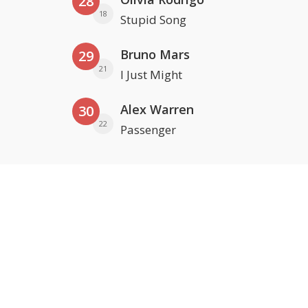
28
18
Stupid Song
Bruno Mars
29
21
I Just Might
Alex Warren
30
22
Passenger