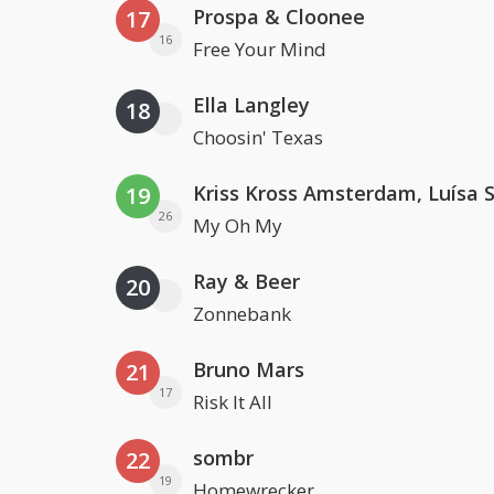
Prospa & Cloonee
17
16
Free Your Mind
Ella Langley
18
Choosin' Texas
19
26
My Oh My
Ray & Beer
20
Zonnebank
Bruno Mars
21
17
Risk It All
sombr
22
19
Homewrecker