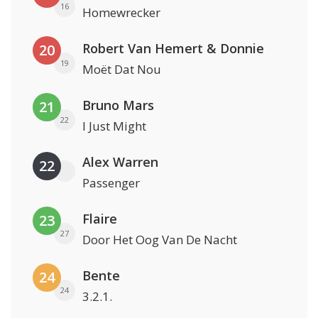
16
Homewrecker
Robert Van Hemert & Donnie
20
19
Moët Dat Nou
Bruno Mars
21
22
I Just Might
Alex Warren
22
Passenger
Flaire
23
27
Door Het Oog Van De Nacht
Bente
24
24
3.2.1.