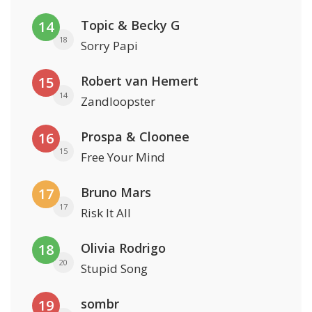
Topic & Becky G
14
18
Sorry Papi
Robert van Hemert
15
14
Zandloopster
Prospa & Cloonee
16
15
Free Your Mind
Bruno Mars
17
17
Risk It All
Olivia Rodrigo
18
20
Stupid Song
sombr
19