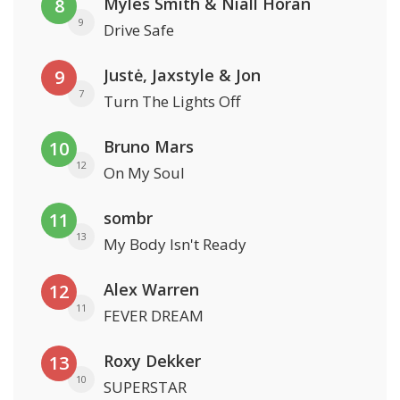
Myles Smith & Niall Horan
8
9
Drive Safe
Justė, Jaxstyle & Jon
9
7
Turn The Lights Off
Bruno Mars
10
12
On My Soul
sombr
11
13
My Body Isn't Ready
Alex Warren
12
11
FEVER DREAM
Roxy Dekker
13
10
SUPERSTAR