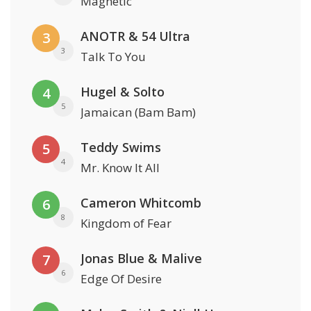
Magnetic
ANOTR & 54 Ultra
3
3
Talk To You
Hugel & Solto
4
5
Jamaican (Bam Bam)
Teddy Swims
5
4
Mr. Know It All
Cameron Whitcomb
6
8
Kingdom of Fear
Jonas Blue & Malive
7
6
Edge Of Desire