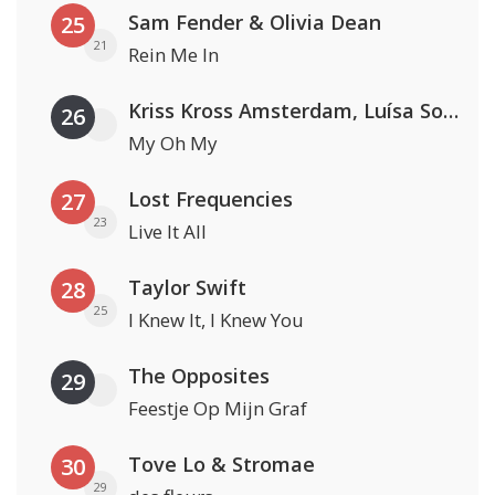
Sam Fender & Olivia Dean
25
21
Rein Me In
Kriss Kross Amsterdam, Luísa Sonza & Willy William
26
My Oh My
Lost Frequencies
27
23
Live It All
Taylor Swift
28
25
I Knew It, I Knew You
The Opposites
29
Feestje Op Mijn Graf
Tove Lo & Stromae
30
29