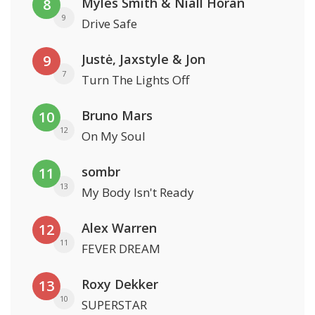
Myles Smith & Niall Horan
8
9
Drive Safe
Justė, Jaxstyle & Jon
9
7
Turn The Lights Off
Bruno Mars
10
12
On My Soul
sombr
11
13
My Body Isn't Ready
Alex Warren
12
11
FEVER DREAM
Roxy Dekker
13
10
SUPERSTAR