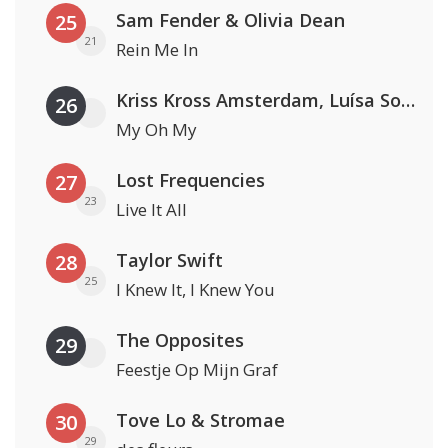
Sam Fender & Olivia Dean
25
21
Rein Me In
Kriss Kross Amsterdam, Luísa Sonza & Willy William
26
My Oh My
Lost Frequencies
27
23
Live It All
Taylor Swift
28
25
I Knew It, I Knew You
The Opposites
29
Feestje Op Mijn Graf
Tove Lo & Stromae
30
29