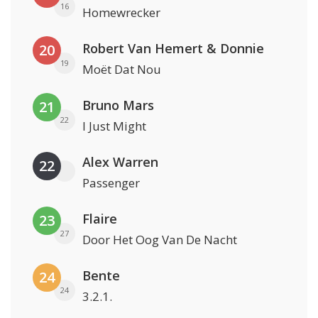
16
Homewrecker
Robert Van Hemert & Donnie
20
19
Moët Dat Nou
Bruno Mars
21
22
I Just Might
Alex Warren
22
Passenger
Flaire
23
27
Door Het Oog Van De Nacht
Bente
24
24
3.2.1.