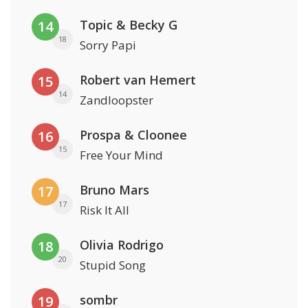
Topic & Becky G
14
18
Sorry Papi
Robert van Hemert
15
14
Zandloopster
Prospa & Cloonee
16
15
Free Your Mind
Bruno Mars
17
17
Risk It All
Olivia Rodrigo
18
20
Stupid Song
sombr
19