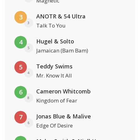
Magnetic
ANOTR & 54 Ultra
3
3
Talk To You
Hugel & Solto
4
5
Jamaican (Bam Bam)
Teddy Swims
5
4
Mr. Know It All
Cameron Whitcomb
6
8
Kingdom of Fear
Jonas Blue & Malive
7
6
Edge Of Desire