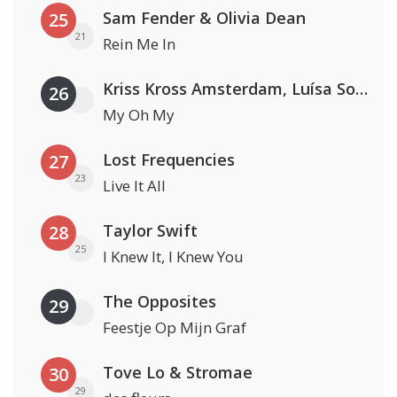
Sam Fender & Olivia Dean
25
21
Rein Me In
Kriss Kross Amsterdam, Luísa Sonza & Willy William
26
My Oh My
Lost Frequencies
27
23
Live It All
Taylor Swift
28
25
I Knew It, I Knew You
The Opposites
29
Feestje Op Mijn Graf
Tove Lo & Stromae
30
29