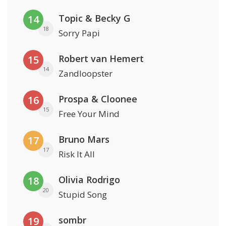
Topic & Becky G
14
18
Sorry Papi
Robert van Hemert
15
14
Zandloopster
Prospa & Cloonee
16
15
Free Your Mind
Bruno Mars
17
17
Risk It All
Olivia Rodrigo
18
20
Stupid Song
sombr
19