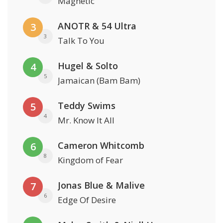
Magnetic
ANOTR & 54 Ultra
3
3
Talk To You
Hugel & Solto
4
5
Jamaican (Bam Bam)
Teddy Swims
5
4
Mr. Know It All
Cameron Whitcomb
6
8
Kingdom of Fear
Jonas Blue & Malive
7
6
Edge Of Desire