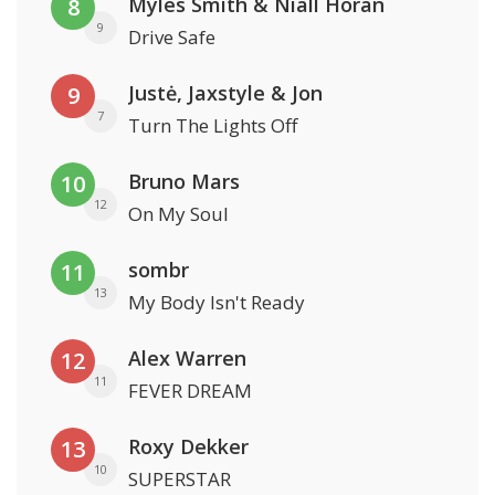
Myles Smith & Niall Horan
8
9
Drive Safe
Justė, Jaxstyle & Jon
9
7
Turn The Lights Off
Bruno Mars
10
12
On My Soul
sombr
11
13
My Body Isn't Ready
Alex Warren
12
11
FEVER DREAM
Roxy Dekker
13
10
SUPERSTAR