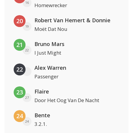
16
Homewrecker
Robert Van Hemert & Donnie
20
19
Moët Dat Nou
Bruno Mars
21
22
I Just Might
Alex Warren
22
Passenger
Flaire
23
27
Door Het Oog Van De Nacht
Bente
24
24
3.2.1.