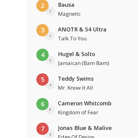
Bausa
2
2
Magnetic
ANOTR & 54 Ultra
3
3
Talk To You
Hugel & Solto
4
5
Jamaican (Bam Bam)
Teddy Swims
5
4
Mr. Know It All
Cameron Whitcomb
6
8
Kingdom of Fear
Jonas Blue & Malive
7
6
Edge Of Desire