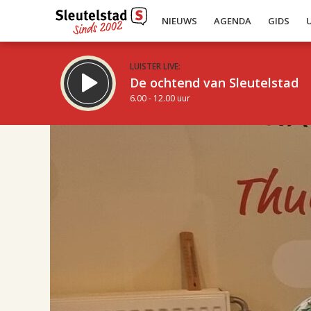
NIEUWS
AGENDA
GIDS
LUISTER LIVE:
De ochtend van Sleutelstad
6.00 - 12.00 uur
17.00
Inklappen