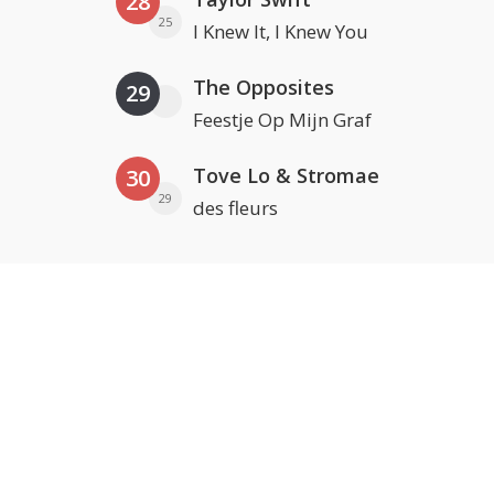
28
25
I Knew It, I Knew You
The Opposites
29
Feestje Op Mijn Graf
Tove Lo & Stromae
30
29
des fleurs