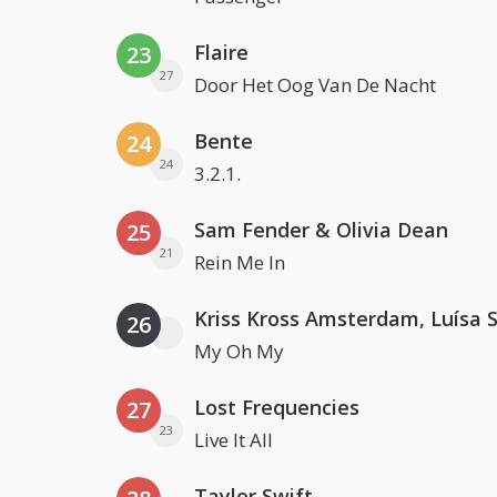
Flaire
23
27
Door Het Oog Van De Nacht
Bente
24
24
3.2.1.
Sam Fender & Olivia Dean
25
21
Rein Me In
26
My Oh My
Lost Frequencies
27
23
Live It All
Taylor Swift