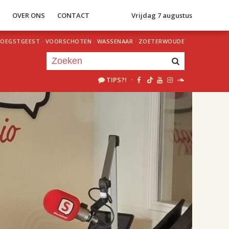
S
OVER ONS
CONTACT
Vrijdag 7 augustus
OEGSTGEEST
·
VOORSCHOTEN
·
WASSENAAR
·
ZOETERWOUDE
TIPS?!
·
Je luistert nu naar
uur 1 van 2
«
Vorig uur
Volgend uur
»
18.00