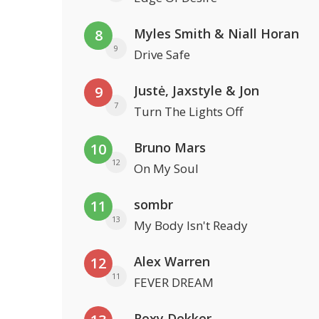
Myles Smith & Niall Horan
8
9
Drive Safe
Justė, Jaxstyle & Jon
9
7
Turn The Lights Off
Bruno Mars
10
12
On My Soul
sombr
11
13
My Body Isn't Ready
Alex Warren
12
11
FEVER DREAM
Roxy Dekker