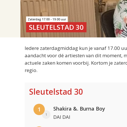
Zaterdag 17.00 - 19.00 uur
SLEUTELSTAD 30
Iedere zaterdagmiddag kun je vanaf 17.00 uur
aandacht voor dé artiesten van dit moment, m
actuele zaken komen voorbij. Kortom je zater
regio.
Sleutelstad 30
Shakira &. Burna Boy
1
1
DAI DAI