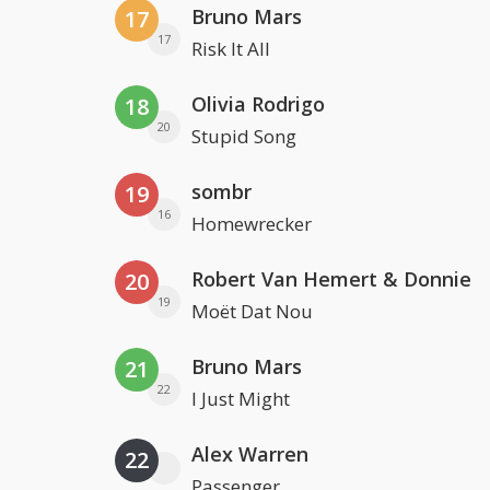
Bruno Mars
17
17
Risk It All
Olivia Rodrigo
18
20
Stupid Song
sombr
19
16
Homewrecker
Robert Van Hemert & Donnie
20
19
Moët Dat Nou
Bruno Mars
21
22
I Just Might
Alex Warren
22
Passenger