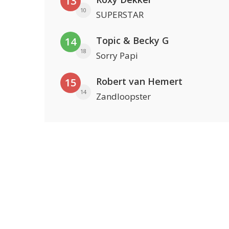
13
10
SUPERSTAR
Topic & Becky G
14
18
Sorry Papi
Robert van Hemert
15
14
Zandloopster