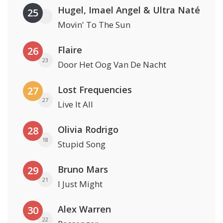
Hugel, Imael Angel & Ultra Naté
25
Movin' To The Sun
Flaire
26
23
Door Het Oog Van De Nacht
Lost Frequencies
27
27
Live It All
Olivia Rodrigo
28
18
Stupid Song
Bruno Mars
29
21
I Just Might
Alex Warren
30
22