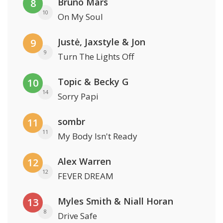
Bruno Mars
8
10
On My Soul
Justė, Jaxstyle & Jon
9
9
Turn The Lights Off
Topic & Becky G
10
14
Sorry Papi
sombr
11
11
My Body Isn't Ready
Alex Warren
12
12
FEVER DREAM
Myles Smith & Niall Horan
13
8
Drive Safe