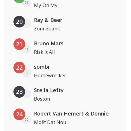
26
My Oh My
Ray & Beer
20
Zonnebank
Bruno Mars
21
17
Risk It All
sombr
22
19
Homewrecker
Stella Lefty
23
Boston
Robert Van Hemert & Donnie
24
20
Moët Dat Nou