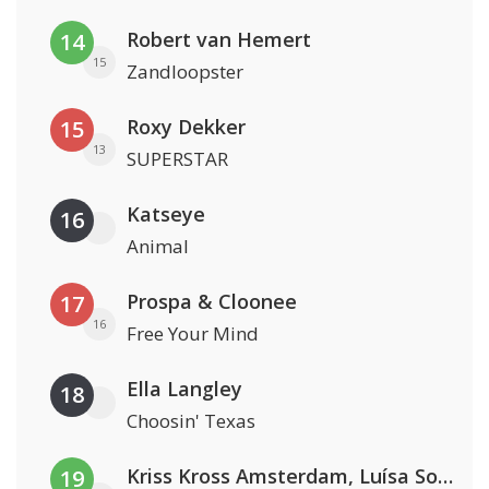
Robert van Hemert
14
15
Zandloopster
Roxy Dekker
15
13
SUPERSTAR
Katseye
16
Animal
Prospa & Cloonee
17
16
Free Your Mind
Ella Langley
18
Choosin' Texas
Kriss Kross Amsterdam, Luísa Sonza & Willy William
19