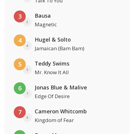
Talk To You
Bausa
3
2
Magnetic
Hugel & Solto
4
4
Jamaican (Bam Bam)
Teddy Swims
5
5
Mr. Know It All
Jonas Blue & Malive
6
7
Edge Of Desire
Cameron Whitcomb
7
6
Kingdom of Fear