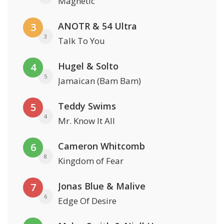
Magnetic
ANOTR & 54 Ultra
3
3
Talk To You
Hugel & Solto
4
5
Jamaican (Bam Bam)
Teddy Swims
5
4
Mr. Know It All
Cameron Whitcomb
6
8
Kingdom of Fear
Jonas Blue & Malive
7
6
Edge Of Desire