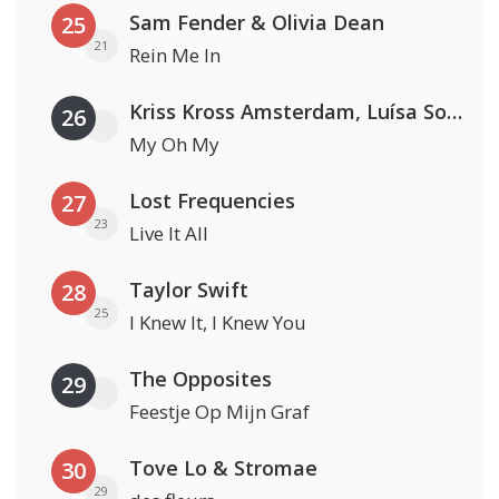
Sam Fender & Olivia Dean
25
21
Rein Me In
Kriss Kross Amsterdam, Luísa Sonza & Willy William
26
My Oh My
Lost Frequencies
27
23
Live It All
Taylor Swift
28
25
I Knew It, I Knew You
The Opposites
29
Feestje Op Mijn Graf
Tove Lo & Stromae
30
29