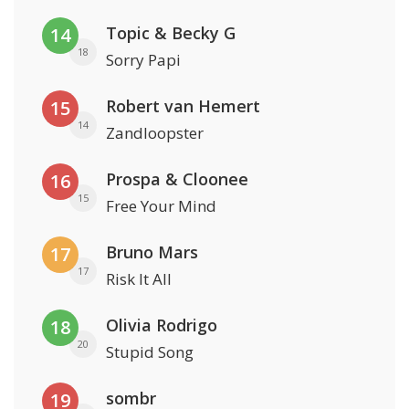
Topic & Becky G
14
18
Sorry Papi
Robert van Hemert
15
14
Zandloopster
Prospa & Cloonee
16
15
Free Your Mind
Bruno Mars
17
17
Risk It All
Olivia Rodrigo
18
20
Stupid Song
sombr
19