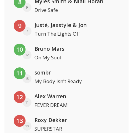
Myles Smith & Niall Horan
8
9
Drive Safe
Justė, Jaxstyle & Jon
9
7
Turn The Lights Off
Bruno Mars
10
12
On My Soul
sombr
11
13
My Body Isn't Ready
Alex Warren
12
11
FEVER DREAM
Roxy Dekker
13
10
SUPERSTAR