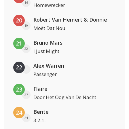
16
Homewrecker
Robert Van Hemert & Donnie
20
19
Moët Dat Nou
Bruno Mars
21
22
I Just Might
Alex Warren
22
Passenger
Flaire
23
27
Door Het Oog Van De Nacht
Bente
24
24
3.2.1.