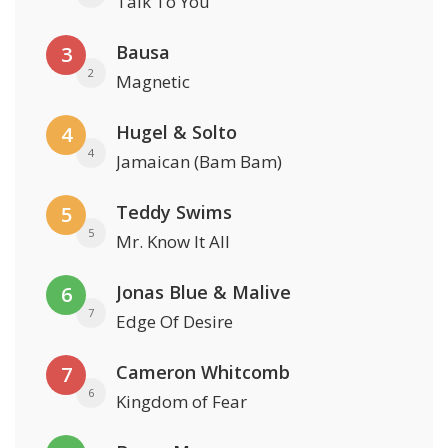
Talk To You
Bausa
3
2
Magnetic
Hugel & Solto
4
4
Jamaican (Bam Bam)
Teddy Swims
5
5
Mr. Know It All
Jonas Blue & Malive
6
7
Edge Of Desire
Cameron Whitcomb
7
6
Kingdom of Fear