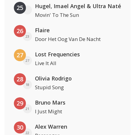
Hugel, Imael Angel & Ultra Naté
25
Movin' To The Sun
Flaire
26
23
Door Het Oog Van De Nacht
Lost Frequencies
27
27
Live It All
Olivia Rodrigo
28
18
Stupid Song
Bruno Mars
29
21
I Just Might
Alex Warren
30
22