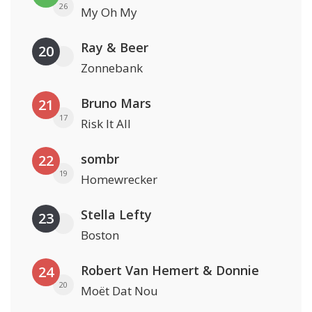
26
My Oh My
Ray & Beer
20
Zonnebank
Bruno Mars
21
17
Risk It All
sombr
22
19
Homewrecker
Stella Lefty
23
Boston
Robert Van Hemert & Donnie
24
20
Moët Dat Nou