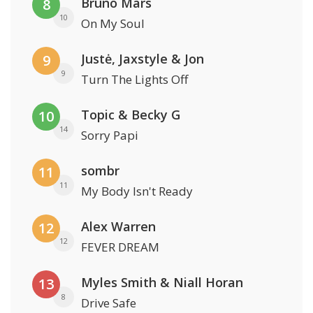
Bruno Mars
8
10
On My Soul
Justė, Jaxstyle & Jon
9
9
Turn The Lights Off
Topic & Becky G
10
14
Sorry Papi
sombr
11
11
My Body Isn't Ready
Alex Warren
12
12
FEVER DREAM
Myles Smith & Niall Horan
13
8
Drive Safe