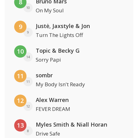
Bruno Mars
8
10
On My Soul
Justė, Jaxstyle & Jon
9
9
Turn The Lights Off
Topic & Becky G
10
14
Sorry Papi
sombr
11
11
My Body Isn't Ready
Alex Warren
12
12
FEVER DREAM
Myles Smith & Niall Horan
13
8
Drive Safe