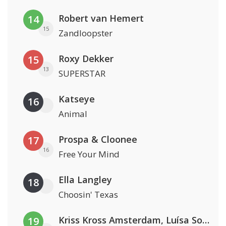
Robert van Hemert
14
15
Zandloopster
Roxy Dekker
15
13
SUPERSTAR
Katseye
16
Animal
Prospa & Cloonee
17
16
Free Your Mind
Ella Langley
18
Choosin' Texas
Kriss Kross Amsterdam, Luísa Sonza & Willy William
19