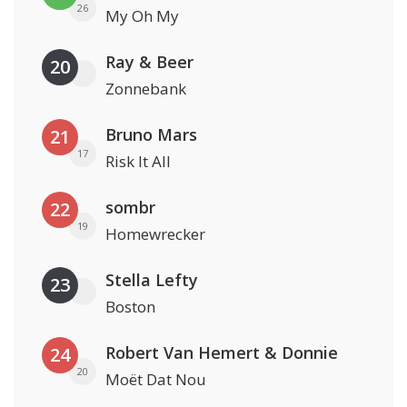
26
My Oh My
Ray & Beer
20
Zonnebank
Bruno Mars
21
17
Risk It All
sombr
22
19
Homewrecker
Stella Lefty
23
Boston
Robert Van Hemert & Donnie
24
20
Moët Dat Nou