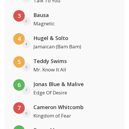
Talk To You
Bausa
3
2
Magnetic
Hugel & Solto
4
4
Jamaican (Bam Bam)
Teddy Swims
5
5
Mr. Know It All
Jonas Blue & Malive
6
7
Edge Of Desire
Cameron Whitcomb
7
6
Kingdom of Fear