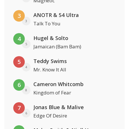
Magnetic
ANOTR & 54 Ultra
3
3
Talk To You
Hugel & Solto
4
5
Jamaican (Bam Bam)
Teddy Swims
5
4
Mr. Know It All
Cameron Whitcomb
6
8
Kingdom of Fear
Jonas Blue & Malive
7
6
Edge Of Desire