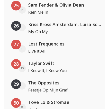
Sam Fender & Olivia Dean
25
21
Rein Me In
Kriss Kross Amsterdam, Luísa Sonza & Willy William
26
My Oh My
Lost Frequencies
27
23
Live It All
Taylor Swift
28
25
I Knew It, I Knew You
The Opposites
29
Feestje Op Mijn Graf
Tove Lo & Stromae
30
29