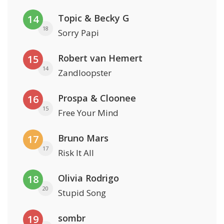
Topic & Becky G
14
18
Sorry Papi
Robert van Hemert
15
14
Zandloopster
Prospa & Cloonee
16
15
Free Your Mind
Bruno Mars
17
17
Risk It All
Olivia Rodrigo
18
20
Stupid Song
sombr
19