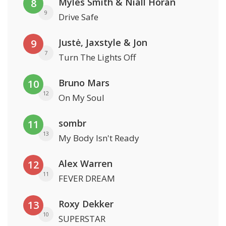
Myles Smith & Niall Horan
8
9
Drive Safe
Justė, Jaxstyle & Jon
9
7
Turn The Lights Off
Bruno Mars
10
12
On My Soul
sombr
11
13
My Body Isn't Ready
Alex Warren
12
11
FEVER DREAM
Roxy Dekker
13
10
SUPERSTAR