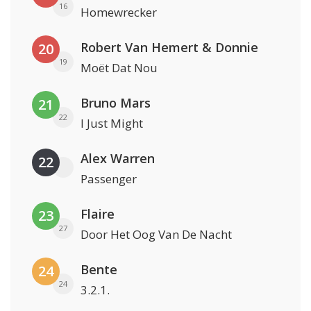
16
Homewrecker
Robert Van Hemert & Donnie
20
19
Moët Dat Nou
Bruno Mars
21
22
I Just Might
Alex Warren
22
Passenger
Flaire
23
27
Door Het Oog Van De Nacht
Bente
24
24
3.2.1.