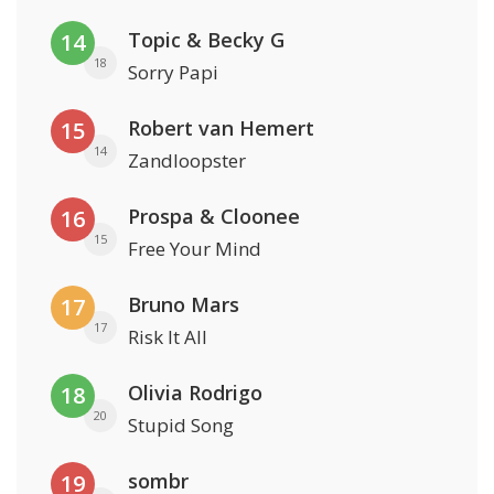
Topic & Becky G
14
18
Sorry Papi
Robert van Hemert
15
14
Zandloopster
Prospa & Cloonee
16
15
Free Your Mind
Bruno Mars
17
17
Risk It All
Olivia Rodrigo
18
20
Stupid Song
sombr
19