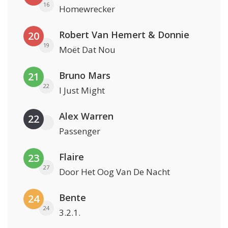
16
Homewrecker
Robert Van Hemert & Donnie
20
19
Moët Dat Nou
Bruno Mars
21
22
I Just Might
Alex Warren
22
Passenger
Flaire
23
27
Door Het Oog Van De Nacht
Bente
24
24
3.2.1.