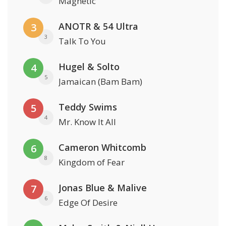
Magnetic
ANOTR & 54 Ultra
3
3
Talk To You
Hugel & Solto
4
5
Jamaican (Bam Bam)
Teddy Swims
5
4
Mr. Know It All
Cameron Whitcomb
6
8
Kingdom of Fear
Jonas Blue & Malive
7
6
Edge Of Desire