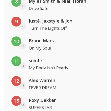
Myles Smith & Niall Horan
8
9
Drive Safe
Justė, Jaxstyle & Jon
9
7
Turn The Lights Off
Bruno Mars
10
12
On My Soul
sombr
11
13
My Body Isn't Ready
Alex Warren
12
11
FEVER DREAM
Roxy Dekker
13
10
SUPERSTAR