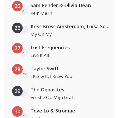
Sam Fender & Olivia Dean
25
21
Rein Me In
Kriss Kross Amsterdam, Luísa Sonza & Willy William
26
My Oh My
Lost Frequencies
27
23
Live It All
Taylor Swift
28
25
I Knew It, I Knew You
The Opposites
29
Feestje Op Mijn Graf
Tove Lo & Stromae
30
29