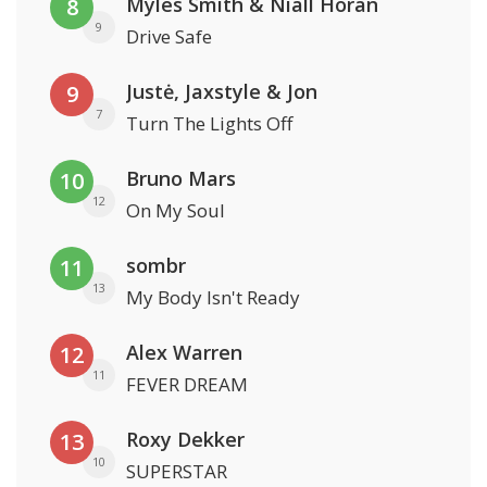
Myles Smith & Niall Horan
8
9
Drive Safe
Justė, Jaxstyle & Jon
9
7
Turn The Lights Off
Bruno Mars
10
12
On My Soul
sombr
11
13
My Body Isn't Ready
Alex Warren
12
11
FEVER DREAM
Roxy Dekker
13
10
SUPERSTAR