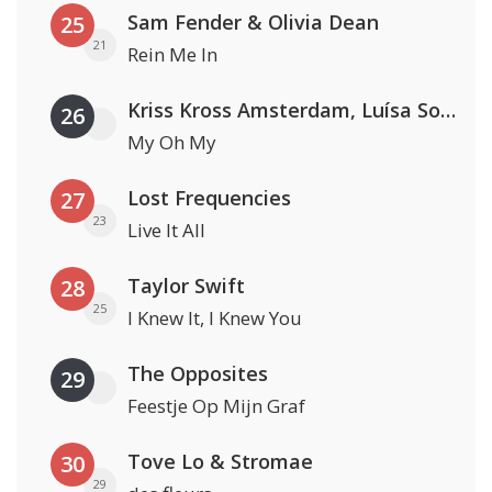
Sam Fender & Olivia Dean
25
21
Rein Me In
Kriss Kross Amsterdam, Luísa Sonza & Willy William
26
My Oh My
Lost Frequencies
27
23
Live It All
Taylor Swift
28
25
I Knew It, I Knew You
The Opposites
29
Feestje Op Mijn Graf
Tove Lo & Stromae
30
29