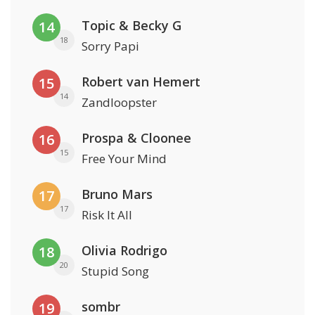
Topic & Becky G
14
18
Sorry Papi
Robert van Hemert
15
14
Zandloopster
Prospa & Cloonee
16
15
Free Your Mind
Bruno Mars
17
17
Risk It All
Olivia Rodrigo
18
20
Stupid Song
sombr
19