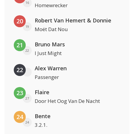
16
Homewrecker
Robert Van Hemert & Donnie
20
19
Moët Dat Nou
Bruno Mars
21
22
I Just Might
Alex Warren
22
Passenger
Flaire
23
27
Door Het Oog Van De Nacht
Bente
24
24
3.2.1.