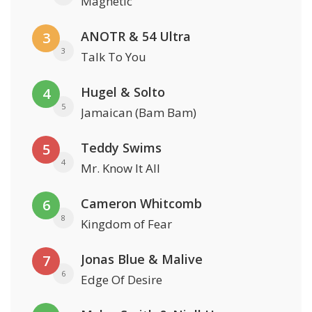
Magnetic
ANOTR & 54 Ultra
3
3
Talk To You
Hugel & Solto
4
5
Jamaican (Bam Bam)
Teddy Swims
5
4
Mr. Know It All
Cameron Whitcomb
6
8
Kingdom of Fear
Jonas Blue & Malive
7
6
Edge Of Desire