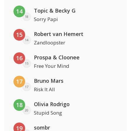
Topic & Becky G
14
18
Sorry Papi
Robert van Hemert
15
14
Zandloopster
Prospa & Cloonee
16
15
Free Your Mind
Bruno Mars
17
17
Risk It All
Olivia Rodrigo
18
20
Stupid Song
sombr
19