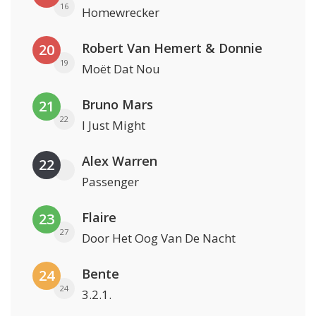
16
Homewrecker
Robert Van Hemert & Donnie
20
19
Moët Dat Nou
Bruno Mars
21
22
I Just Might
Alex Warren
22
Passenger
Flaire
23
27
Door Het Oog Van De Nacht
Bente
24
24
3.2.1.