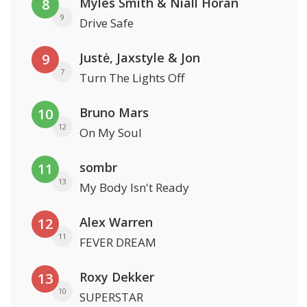
Myles Smith & Niall Horan
8
9
Drive Safe
Justė, Jaxstyle & Jon
9
7
Turn The Lights Off
Bruno Mars
10
12
On My Soul
sombr
11
13
My Body Isn't Ready
Alex Warren
12
11
FEVER DREAM
Roxy Dekker
13
10
SUPERSTAR