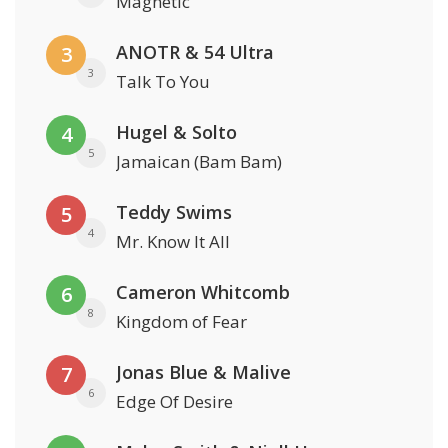
Magnetic
ANOTR & 54 Ultra
3
3
Talk To You
Hugel & Solto
4
5
Jamaican (Bam Bam)
Teddy Swims
5
4
Mr. Know It All
Cameron Whitcomb
6
8
Kingdom of Fear
Jonas Blue & Malive
7
6
Edge Of Desire