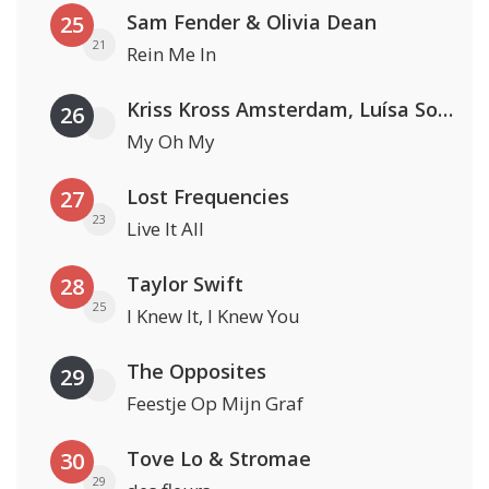
Sam Fender & Olivia Dean
25
21
Rein Me In
Kriss Kross Amsterdam, Luísa Sonza & Willy William
26
My Oh My
Lost Frequencies
27
23
Live It All
Taylor Swift
28
25
I Knew It, I Knew You
The Opposites
29
Feestje Op Mijn Graf
Tove Lo & Stromae
30
29