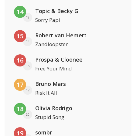
Topic & Becky G
14
18
Sorry Papi
Robert van Hemert
15
14
Zandloopster
Prospa & Cloonee
16
15
Free Your Mind
Bruno Mars
17
17
Risk It All
Olivia Rodrigo
18
20
Stupid Song
sombr
19