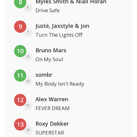
Myles Smith & Niall Horan
8
9
Drive Safe
Justė, Jaxstyle & Jon
9
7
Turn The Lights Off
Bruno Mars
10
12
On My Soul
sombr
11
13
My Body Isn't Ready
Alex Warren
12
11
FEVER DREAM
Roxy Dekker
13
10
SUPERSTAR