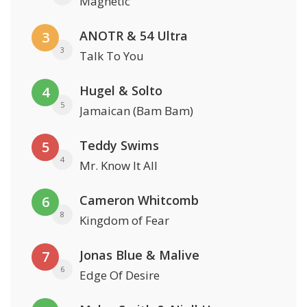
Magnetic
ANOTR & 54 Ultra
3
3
Talk To You
Hugel & Solto
4
5
Jamaican (Bam Bam)
Teddy Swims
5
4
Mr. Know It All
Cameron Whitcomb
6
8
Kingdom of Fear
Jonas Blue & Malive
7
6
Edge Of Desire