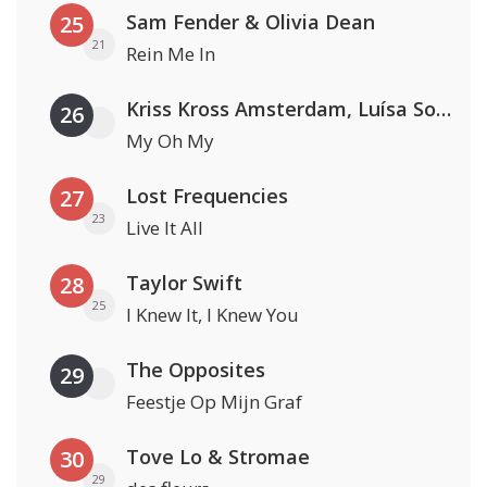
Sam Fender & Olivia Dean
25
21
Rein Me In
Kriss Kross Amsterdam, Luísa Sonza & Willy William
26
My Oh My
Lost Frequencies
27
23
Live It All
Taylor Swift
28
25
I Knew It, I Knew You
The Opposites
29
Feestje Op Mijn Graf
Tove Lo & Stromae
30
29