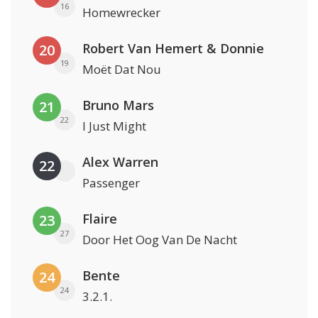
16
Homewrecker
Robert Van Hemert & Donnie
20
19
Moët Dat Nou
Bruno Mars
21
22
I Just Might
Alex Warren
22
Passenger
Flaire
23
27
Door Het Oog Van De Nacht
Bente
24
24
3.2.1.