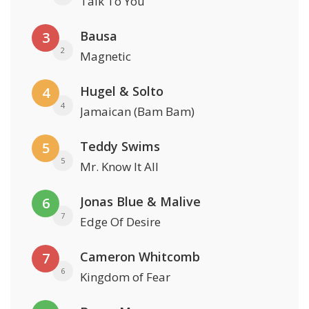
Talk To You
Bausa
3
2
Magnetic
Hugel & Solto
4
4
Jamaican (Bam Bam)
Teddy Swims
5
5
Mr. Know It All
Jonas Blue & Malive
6
7
Edge Of Desire
Cameron Whitcomb
7
6
Kingdom of Fear