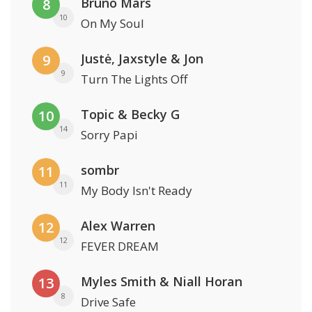
Bruno Mars
8
10
On My Soul
Justė, Jaxstyle & Jon
9
9
Turn The Lights Off
Topic & Becky G
10
14
Sorry Papi
sombr
11
11
My Body Isn't Ready
Alex Warren
12
12
FEVER DREAM
Myles Smith & Niall Horan
13
8
Drive Safe