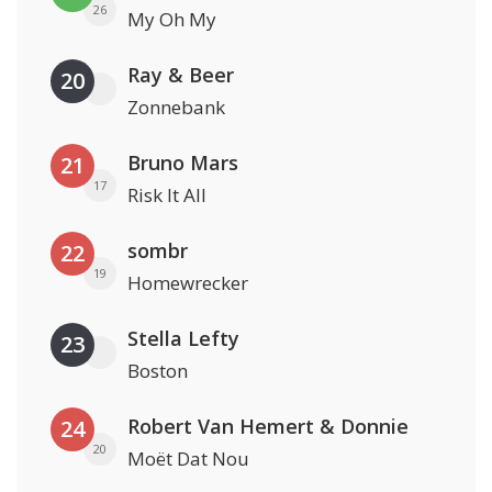
26
My Oh My
Ray & Beer
20
Zonnebank
Bruno Mars
21
17
Risk It All
sombr
22
19
Homewrecker
Stella Lefty
23
Boston
Robert Van Hemert & Donnie
24
20
Moët Dat Nou