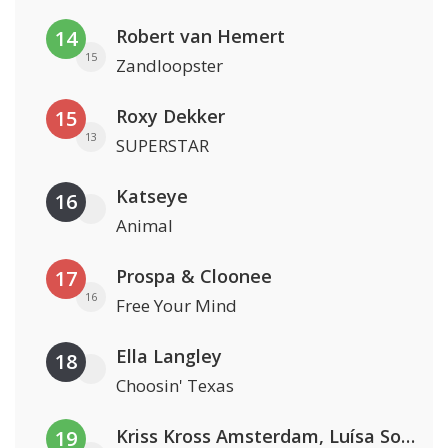
Robert van Hemert
14
15
Zandloopster
Roxy Dekker
15
13
SUPERSTAR
Katseye
16
Animal
Prospa & Cloonee
17
16
Free Your Mind
Ella Langley
18
Choosin' Texas
Kriss Kross Amsterdam, Luísa Sonza & Willy William
19