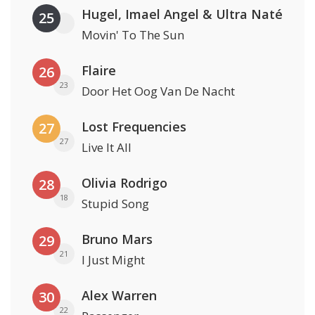
Hugel, Imael Angel & Ultra Naté
25
Movin' To The Sun
Flaire
26
23
Door Het Oog Van De Nacht
Lost Frequencies
27
27
Live It All
Olivia Rodrigo
28
18
Stupid Song
Bruno Mars
29
21
I Just Might
Alex Warren
30
22