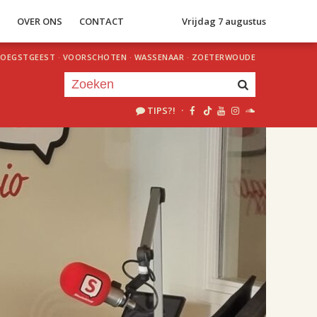
S
OVER ONS
CONTACT
Vrijdag 7 augustus
OEGSTGEEST
·
VOORSCHOTEN
·
WASSENAAR
·
ZOETERWOUDE
TIPS?!
·
Je luistert nu naar
uur 1 van 2
«
Vorig uur
Volgend uur
»
18.00