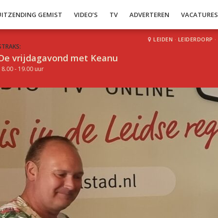
UITZENDING GEMIST
VIDEO’S
TV
ADVERTEREN
VACATURE
LEIDEN
·
LEIDERDORP
·
STRAKS:
De vrijdagavond met Keanu
18.00 - 19.00 uur