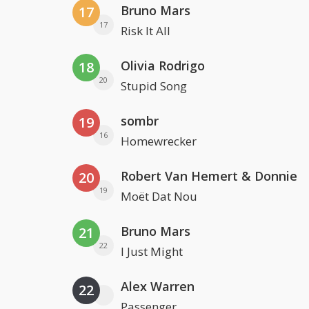
Bruno Mars
17
17
Risk It All
Olivia Rodrigo
18
20
Stupid Song
sombr
19
16
Homewrecker
Robert Van Hemert & Donnie
20
19
Moët Dat Nou
Bruno Mars
21
22
I Just Might
Alex Warren
22
Passenger