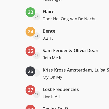
Flaire
23
27
Door Het Oog Van De Nacht
Bente
24
24
3.2.1.
Sam Fender & Olivia Dean
25
21
Rein Me In
26
My Oh My
Lost Frequencies
27
23
Live It All
Taylor Swift