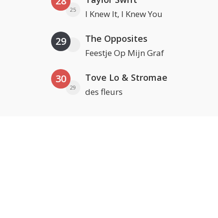
28
25
I Knew It, I Knew You
The Opposites
29
Feestje Op Mijn Graf
Tove Lo & Stromae
30
29
des fleurs