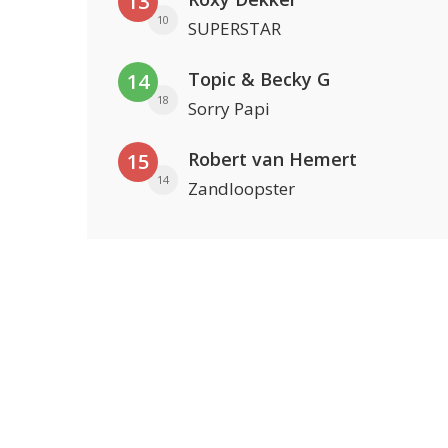
13
10
SUPERSTAR
Topic & Becky G
14
18
Sorry Papi
Robert van Hemert
15
14
Zandloopster