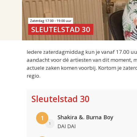
Zaterdag 17.00 - 19.00 uur
SLEUTELSTAD 30
Iedere zaterdagmiddag kun je vanaf 17.00 uur
aandacht voor dé artiesten van dit moment, m
actuele zaken komen voorbij. Kortom je zater
regio.
Sleutelstad 30
Shakira &. Burna Boy
1
1
DAI DAI