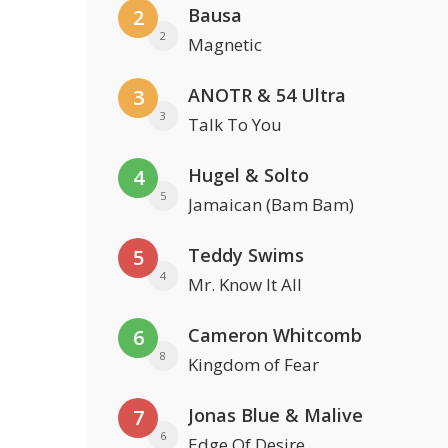
Bausa
2
2
Magnetic
ANOTR & 54 Ultra
3
3
Talk To You
Hugel & Solto
4
5
Jamaican (Bam Bam)
Teddy Swims
5
4
Mr. Know It All
Cameron Whitcomb
6
8
Kingdom of Fear
Jonas Blue & Malive
7
6
Edge Of Desire