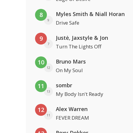
Myles Smith & Niall Horan
8
9
Drive Safe
Justė, Jaxstyle & Jon
9
7
Turn The Lights Off
Bruno Mars
10
12
On My Soul
sombr
11
13
My Body Isn't Ready
Alex Warren
12
11
FEVER DREAM
Roxy Dekker