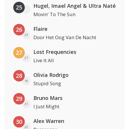
Hugel, Imael Angel & Ultra Naté
25
Movin' To The Sun
Flaire
26
23
Door Het Oog Van De Nacht
Lost Frequencies
27
27
Live It All
Olivia Rodrigo
28
18
Stupid Song
Bruno Mars
29
21
I Just Might
Alex Warren
30
22