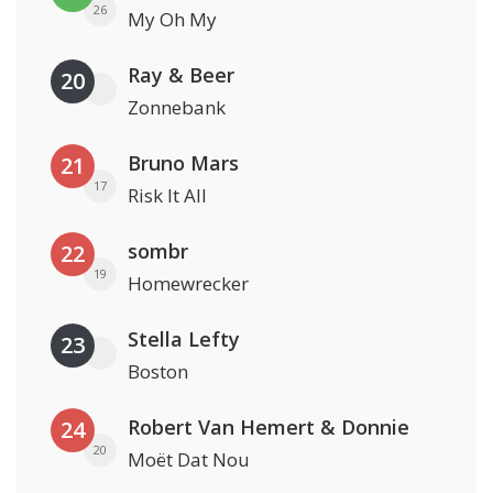
26
My Oh My
Ray & Beer
20
Zonnebank
Bruno Mars
21
17
Risk It All
sombr
22
19
Homewrecker
Stella Lefty
23
Boston
Robert Van Hemert & Donnie
24
20
Moët Dat Nou