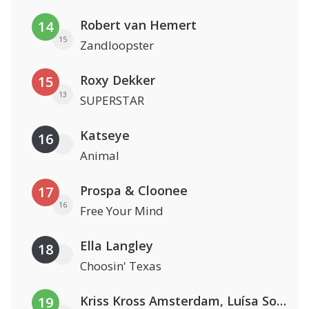
Robert van Hemert
14
15
Zandloopster
Roxy Dekker
15
13
SUPERSTAR
Katseye
16
Animal
Prospa & Cloonee
17
16
Free Your Mind
Ella Langley
18
Choosin' Texas
Kriss Kross Amsterdam, Luísa Sonza & Willy William
19