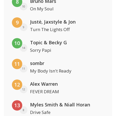
Bruno Mars
8
10
On My Soul
Justė, Jaxstyle & Jon
9
9
Turn The Lights Off
Topic & Becky G
10
14
Sorry Papi
sombr
11
11
My Body Isn't Ready
Alex Warren
12
12
FEVER DREAM
Myles Smith & Niall Horan
13
8
Drive Safe