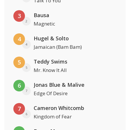
Talk To You
Bausa
3
2
Magnetic
Hugel & Solto
4
4
Jamaican (Bam Bam)
Teddy Swims
5
5
Mr. Know It All
Jonas Blue & Malive
6
7
Edge Of Desire
Cameron Whitcomb
7
6
Kingdom of Fear