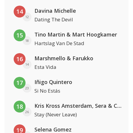
Davina Michelle
14
12
Dating The Devil
Tino Martin & Mart Hoogkamer
15
18
Hartslag Van De Stad
Marshmello & Farukko
16
14
Esta Vida
Iñigo Quintero
17
23
Si No Estás
Kris Kross Amsterdam, Sera & Conor Maynard
18
26
Stay (Never Leave)
Selena Gomez
19