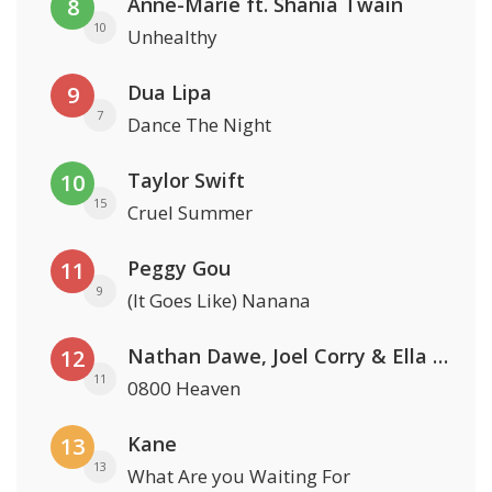
Anne-Marie ft. Shania Twain
8
10
Unhealthy
Dua Lipa
9
7
Dance The Night
Taylor Swift
10
15
Cruel Summer
Peggy Gou
11
9
(It Goes Like) Nanana
Nathan Dawe, Joel Corry & Ella Henderson
12
11
0800 Heaven
Kane
13
13
What Are you Waiting For