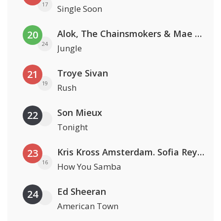
17
Single Soon
Alok, The Chainsmokers & Mae Stephens
20
24
Jungle
Troye Sivan
21
19
Rush
Son Mieux
22
Tonight
Kris Kross Amsterdam. Sofia Reyes & Tinie Tempah
23
16
How You Samba
Ed Sheeran
24
American Town