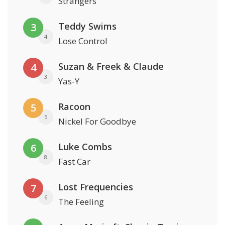
Strangers
Teddy Swims
3
4
Lose Control
Suzan & Freek & Claude
4
3
Yas-Y
Racoon
5
5
Nickel For Goodbye
Luke Combs
6
8
Fast Car
Lost Frequencies
7
6
The Feeling