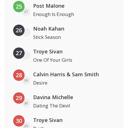
Post Malone
25
27
Enough Is Enough
Noah Kahan
26
Stick Season
Troye Sivan
27
One Of Your Girls
Calvin Harris & Sam Smith
28
26
Desire
Davina Michelle
29
20
Dating The Devil
Troye Sivan
30
25