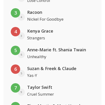
Lose Control
Racoon
3
4
Nickel For Goodbye
Kenya Grace
4
3
Strangers
Anne-Marie ft. Shania Twain
5
6
Unhealthy
Suzan & Freek & Claude
6
5
Yas-Y
Taylor Swift
7
9
Cruel Summer