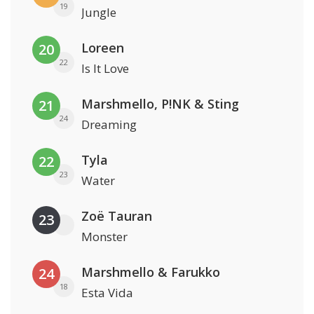
19
Jungle
Loreen
20
22
Is It Love
Marshmello, P!NK & Sting
21
24
Dreaming
Tyla
22
23
Water
Zoë Tauran
23
Monster
Marshmello & Farukko
24
18
Esta Vida