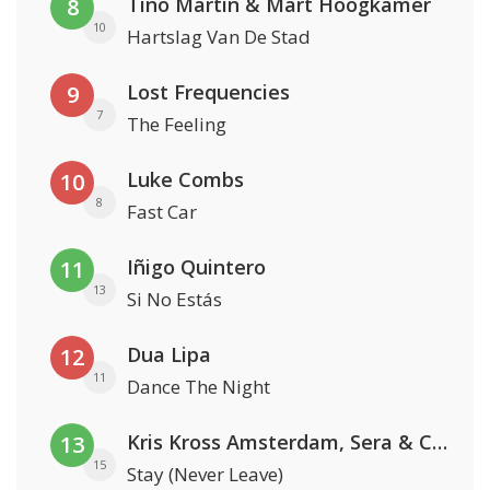
Tino Martin & Mart Hoogkamer
8
10
Hartslag Van De Stad
Lost Frequencies
9
7
The Feeling
Luke Combs
10
8
Fast Car
Iñigo Quintero
11
13
Si No Estás
Dua Lipa
12
11
Dance The Night
Kris Kross Amsterdam, Sera & Conor Maynard
13
15
Stay (Never Leave)