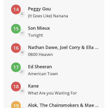
Peggy Gou
14
12
(It Goes Like) Nanana
Son Mieux
15
17
Tonight
Nathan Dawe, Joel Corry & Ella Henderson
16
14
0800 Heaven
Ed Sheeran
17
21
American Town
Kane
18
16
What Are you Waiting For
Alok, The Chainsmokers & Mae Stephens
19