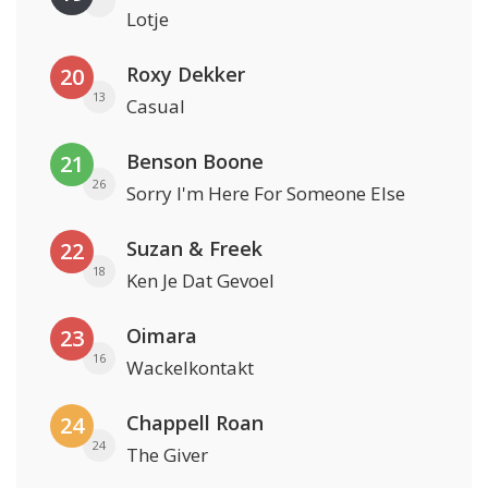
Lotje
Roxy Dekker
20
13
Casual
Benson Boone
21
26
Sorry I'm Here For Someone Else
Suzan & Freek
22
18
Ken Je Dat Gevoel
Oimara
23
16
Wackelkontakt
Chappell Roan
24
24
The Giver