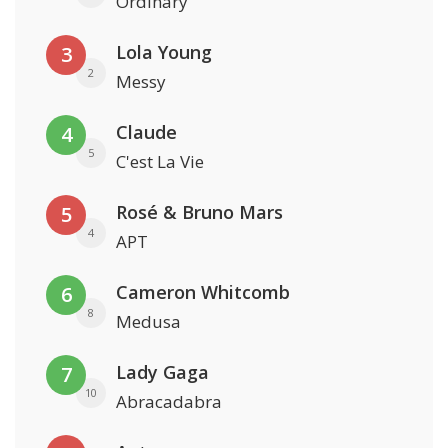
Ordinary
Lola Young
3
2
Messy
Claude
4
5
C'est La Vie
Rosé & Bruno Mars
5
4
APT
Cameron Whitcomb
6
8
Medusa
Lady Gaga
7
10
Abracadabra