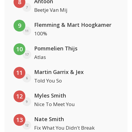
Antoon
8
7
Beetje Van Mij
Flemming & Mart Hoogkamer
9
11
100%
Pommelien Thijs
10
17
Atlas
Martin Garrix & Jex
11
6
Told You So
Myles Smith
12
9
Nice To Meet You
Nate Smith
13
12
Fix What You Didn't Break