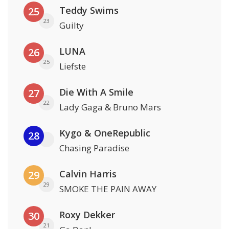
Teddy Swims
25
23
Guilty
LUNA
26
25
Liefste
Die With A Smile
27
22
Lady Gaga & Bruno Mars
Kygo & OneRepublic
28
Chasing Paradise
Calvin Harris
29
29
SMOKE THE PAIN AWAY
Roxy Dekker
30
21