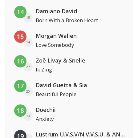
Damiano David
14
15
Born With a Broken Heart
Morgan Wallen
15
14
Love Somebody
Zoë Livay & Snelle
16
27
Ik Zing
David Guetta & Sia
17
20
Beautiful People
Doechii
18
19
Anxiety
Lustrum U.V.S.V/N.V.V.S.U. & ANNO ONS & Jopke van Dobbenburgh & Roeland Beelen
19