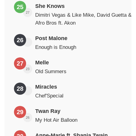
She Knows
25
27
Dimitri Vegas & Like Mike, David Guetta &
Afro Bros ft. Akon
Post Malone
26
Enough is Enough
Melle
27
23
Old Summers
Miracles
28
Chef'Special
Twan Ray
29
26
My Hot Air Balloon
Anne-Marie ft. Shania Twain