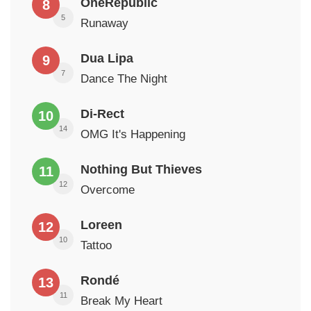
OneRepublic
8
5
Runaway
Dua Lipa
9
7
Dance The Night
Di-Rect
10
14
OMG It's Happening
Nothing But Thieves
11
12
Overcome
Loreen
12
10
Tattoo
Rondé
13
11
Break My Heart