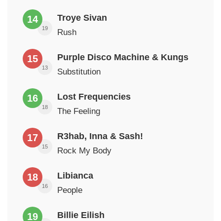
Troye Sivan
14
19
Rush
Purple Disco Machine & Kungs
15
13
Substitution
Lost Frequencies
16
18
The Feeling
R3hab, Inna & Sash!
17
15
Rock My Body
Libianca
18
16
People
Billie Eilish
19