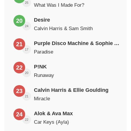
25
What Was I Made For?
Desire
20
24
Calvin Harris & Sam Smith
Purple Disco Machine & Sophie And The Giants
21
17
Paradise
P!NK
22
20
Runaway
Calvin Harris & Ellie Goulding
23
21
Miracle
Alok & Ava Max
24
22
Car Keys (Ayla)