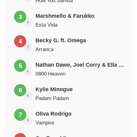
How You Samba
Marshmello & Farukko
3
4
Esta Vida
Becky G. ft. Omega
4
3
Arranca
Nathan Dawe, Joel Corry & Ella Henderson
5
6
0800 Heaven
Kylie Minogue
6
8
Padam Padam
Oliva Rodrigo
7
9
Vampire