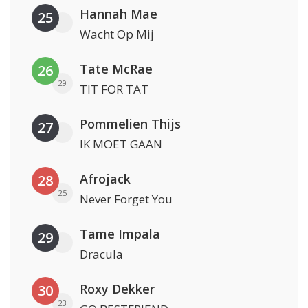
Hannah Mae
25
Wacht Op Mij
Tate McRae
26
29
TIT FOR TAT
Pommelien Thijs
27
IK MOET GAAN
Afrojack
28
25
Never Forget You
Tame Impala
29
Dracula
Roxy Dekker
30
23