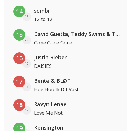
sombr
14
16
12 to 12
David Guetta, Teddy Swims & Tones And I
15
22
Gone Gone Gone
Justin Bieber
16
15
DAISIES
Bente & BLØF
17
13
Hoe Hou Ik Dit Vast
Ravyn Lenae
18
17
Love Me Not
Kensington
19