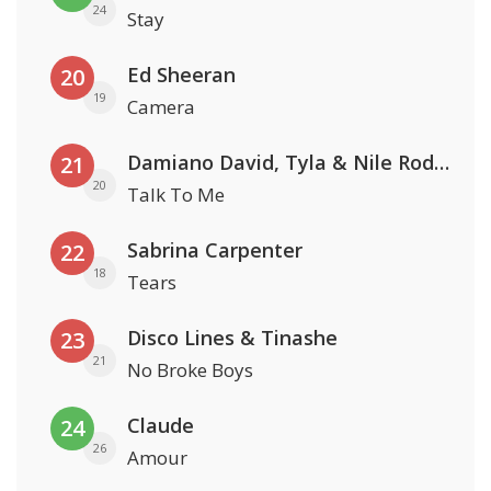
24
Stay
Ed Sheeran
20
19
Camera
Damiano David, Tyla & Nile Rodgers
21
20
Talk To Me
Sabrina Carpenter
22
18
Tears
Disco Lines & Tinashe
23
21
No Broke Boys
Claude
24
26
Amour