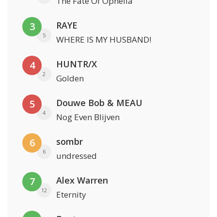
The Fate Of Ophelia
RAYE
3
5
WHERE IS MY HUSBAND!
HUNTR/X
4
2
Golden
Douwe Bob & MEAU
5
4
Nog Even Blijven
sombr
6
6
undressed
Alex Warren
7
12
Eternity