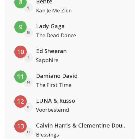
Bente
8
9
Kan Je Me Zien
Lady Gaga
9
10
The Dead Dance
Ed Sheeran
10
7
Sapphire
Damiano David
11
14
The First Time
LUNA & Russo
12
8
Voorbestemd
Calvin Harris & Clementine Douglas
13
11
Blessings