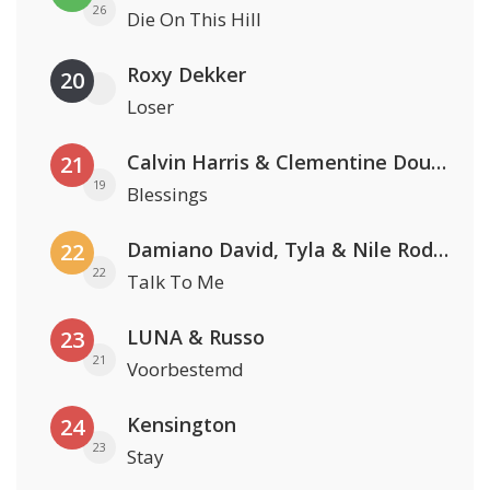
26
Die On This Hill
Roxy Dekker
20
Loser
Calvin Harris & Clementine Douglas
21
19
Blessings
Damiano David, Tyla & Nile Rodgers
22
22
Talk To Me
LUNA & Russo
23
21
Voorbestemd
Kensington
24
23
Stay