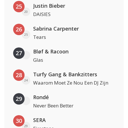
Justin Bieber
25
20
DAISIES
Sabrina Carpenter
26
25
Tears
Bløf & Racoon
27
Glas
Turfy Gang & Bankzitters
28
24
Waarom Moet Ze Nou Een DJ Zijn
Rondé
29
Never Been Better
SERA
30
29