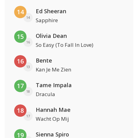
Ed Sheeran
14
14
Sapphire
Olivia Dean
15
16
So Easy (To Fall In Love)
Bente
16
13
Kan Je Me Zien
Tame Impala
17
18
Dracula
Hannah Mae
18
17
Wacht Op Mij
Sienna Spiro
19