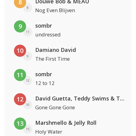
Douwe Bob & MEAU
8
8
Nog Even Blijven
sombr
9
11
undressed
Damiano David
10
9
The First Time
sombr
11
12
12 to 12
David Guetta, Teddy Swims & Tones And I
12
10
Gone Gone Gone
Marshmello & Jelly Roll
13
15
Holy Water