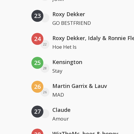
Roxy Dekker
23
GO BESTFRIEND
Roxy Dekker, Idaly & Ronnie Fl
24
22
Hoe Het Is
Kensington
25
28
Stay
Martin Garrix & Lauv
26
26
MAD
Claude
27
Amour
WizTheMc, bees & honey