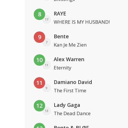
RAYE
8
17
WHERE IS MY HUSBAND!
Bente
9
7
Kan Je Me Zien
Alex Warren
10
11
Eternity
Damiano David
11
9
The First Time
Lady Gaga
12
13
The Dead Dance
Bente & BLØF