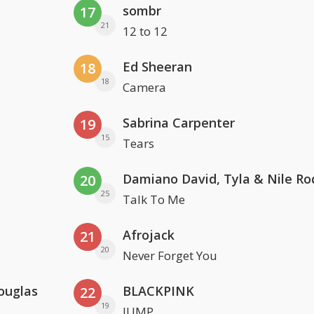
sombr
17
21
12 to 12
Ed Sheeran
18
18
Camera
Sabrina Carpenter
19
15
Tears
Damiano David, Tyla & Nile Ro
20
25
Talk To Me
Afrojack
21
20
Never Forget You
ouglas
BLACKPINK
22
19
JUMP