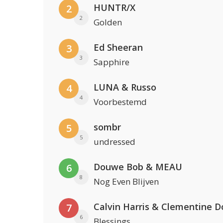
HUNTR/X
2
2
Golden
Ed Sheeran
3
3
Sapphire
LUNA & Russo
4
4
Voorbestemd
sombr
5
5
undressed
Douwe Bob & MEAU
6
8
Nog Even Blijven
Calvin Harris & Clementine D
7
6
Blessings