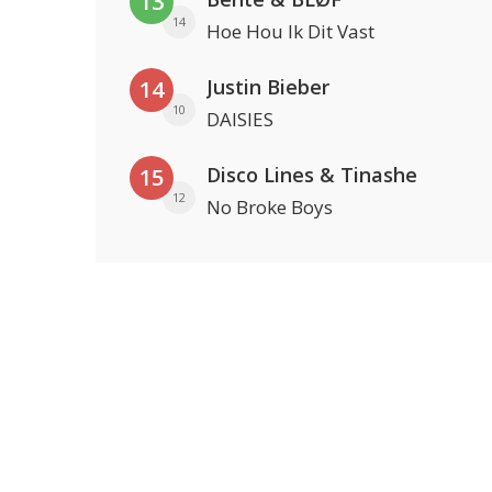
13
14
Hoe Hou Ik Dit Vast
Justin Bieber
14
10
DAISIES
Disco Lines & Tinashe
15
12
No Broke Boys