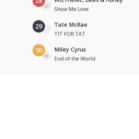
28
27
Show Me Love
Tate McRae
29
TIT FOR TAT
Miley Cyrus
30
30
End of the World