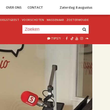
S
OVER ONS
CONTACT
Zaterdag 8 augustus
OEGSTGEEST
·
VOORSCHOTEN
·
WASSENAAR
·
ZOETERWOUDE
TIPS?!
·
Je luistert nu naar
uur 1 van 2
«
Vorig uur
Volgend uur
»
18.00