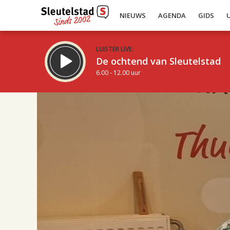
NIEUWS
AGENDA
GIDS
LUISTER LIVE:
De ochtend van Sleutelstad
6.00 - 12.00 uur
17.00
Inklappen