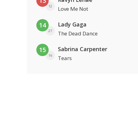
13
12
Love Me Not
Lady Gaga
14
27
The Dead Dance
Sabrina Carpenter
15
16
Tears