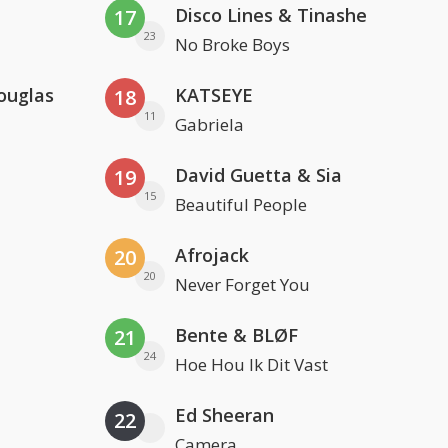
Disco Lines & Tinashe
17
23
No Broke Boys
ouglas
KATSEYE
18
11
Gabriela
David Guetta & Sia
19
15
Beautiful People
Afrojack
20
20
Never Forget You
Bente & BLØF
21
24
Hoe Hou Ik Dit Vast
Ed Sheeran
22
Camera