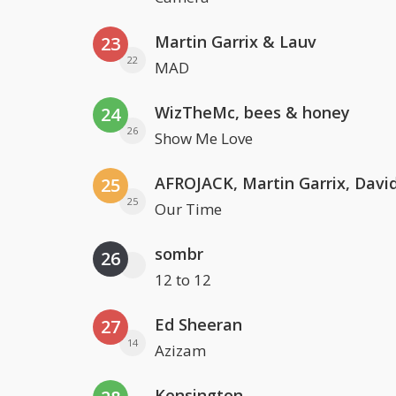
Martin Garrix & Lauv
23
22
MAD
WizTheMc, bees & honey
24
26
Show Me Love
25
25
Our Time
sombr
26
12 to 12
Ed Sheeran
27
14
Azizam
Kensington