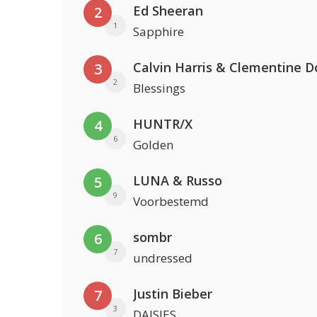
Ed Sheeran
2
1
Sapphire
Calvin Harris & Clementine D
3
2
Blessings
HUNTR/X
4
6
Golden
LUNA & Russo
5
9
Voorbestemd
sombr
6
7
undressed
Justin Bieber
7
3
DAISIES