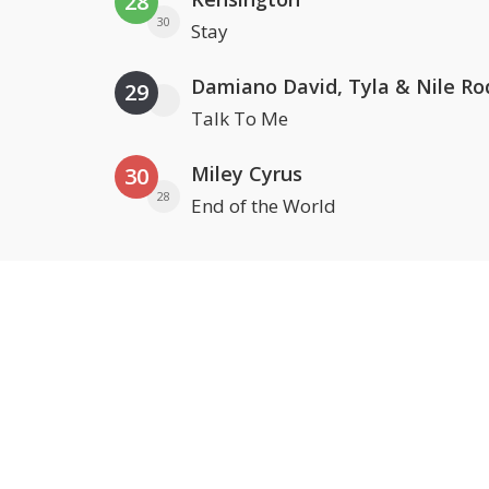
28
30
Stay
Damiano David, Tyla & Nile Ro
29
Talk To Me
Miley Cyrus
30
28
End of the World