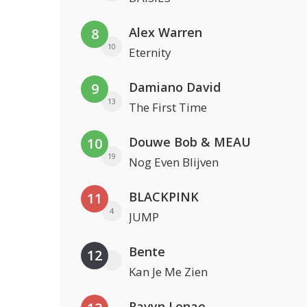
Alex Warren
8
10
Eternity
Damiano David
9
13
The First Time
Douwe Bob & MEAU
10
19
Nog Even Blijven
BLACKPINK
11
4
JUMP
Bente
12
Kan Je Me Zien
Ravyn Lenae