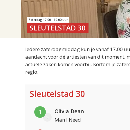
Zaterdag 17.00 - 19.00 uur
SLEUTELSTAD 30
Iedere zaterdagmiddag kun je vanaf 17.00 uur
aandacht voor dé artiesten van dit moment, m
actuele zaken komen voorbij. Kortom je zater
regio.
Sleutelstad 30
Olivia Dean
1
5
Man I Need