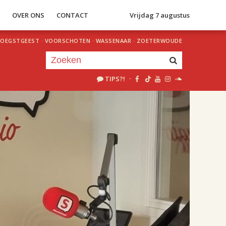
S
OVER ONS
CONTACT
Vrijdag 7 augustus
OEGSTGEEST
·
VOORSCHOTEN
·
WASSENAAR
·
ZOETERWOUDE
TIPS?!
·
Je luistert nu naar
uur 1 van 3
«
Vorig uur
Volgend uur
»
18.00