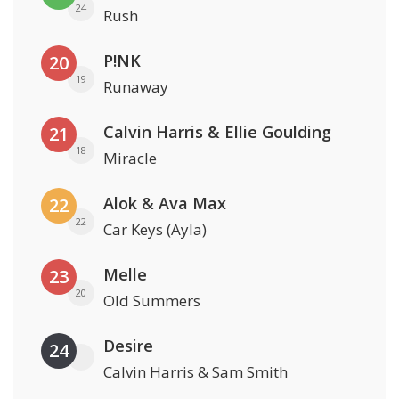
24
Rush
P!NK
20
19
Runaway
Calvin Harris & Ellie Goulding
21
18
Miracle
Alok & Ava Max
22
22
Car Keys (Ayla)
Melle
23
20
Old Summers
Desire
24
Calvin Harris & Sam Smith