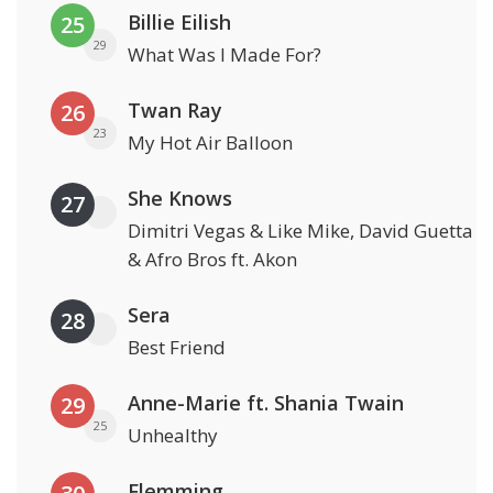
Billie Eilish
25
29
What Was I Made For?
Twan Ray
26
23
My Hot Air Balloon
She Knows
27
Dimitri Vegas & Like Mike, David Guetta
& Afro Bros ft. Akon
Sera
28
Best Friend
Anne-Marie ft. Shania Twain
29
25
Unhealthy
Flemming