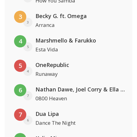
How You Samba
Becky G. ft. Omega
3
3
Arranca
Marshmello & Farukko
4
5
Esta Vida
OneRepublic
5
4
Runaway
Nathan Dawe, Joel Corry & Ella Henderson
6
7
0800 Heaven
Dua Lipa
7
6
Dance The Night