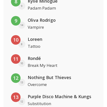
Kylie Minogue
8
9
Padam Padam
Oliva Rodrigo
9
14
Vampire
Loreen
10
8
Tattoo
Rondé
11
10
Break My Heart
Nothing But Thieves
12
13
Overcome
Purple Disco Machine & Kungs
13
12
Substitution