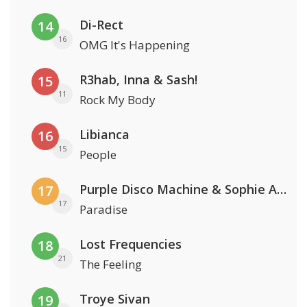
Di-Rect
14
16
OMG It's Happening
R3hab, Inna & Sash!
15
11
Rock My Body
Libianca
16
15
People
Purple Disco Machine & Sophie And The Giants
17
17
Paradise
Lost Frequencies
18
21
The Feeling
Troye Sivan
19