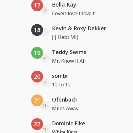
Bella Kay
17
12
iloveitiloveitiloveit
Kevin & Roxy Dekker
18
Jij Hebt Mij
Teddy Swims
19
20
Mr. Know It All
sombr
20
14
12 to 12
Ofenbach
21
21
Miles Away
Dominic Fike
22
19
White Keys