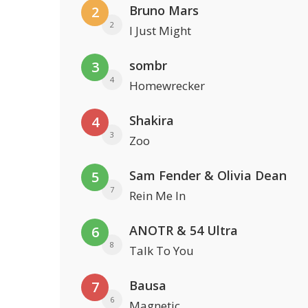
Bruno Mars
2
2
I Just Might
sombr
3
4
Homewrecker
Shakira
4
3
Zoo
Sam Fender & Olivia Dean
5
7
Rein Me In
ANOTR & 54 Ultra
6
8
Talk To You
Bausa
7
6
Magnetic