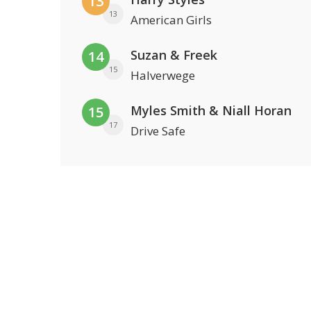
13
13
American Girls
Suzan & Freek
14
15
Halverwege
Myles Smith & Niall Horan
15
17
Drive Safe