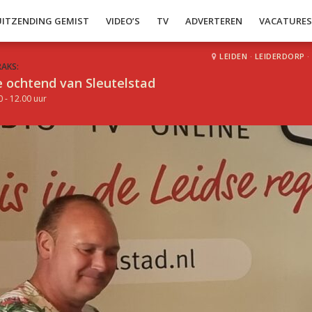
UITZENDING GEMIST
VIDEO’S
TV
ADVERTEREN
VACATURE
LEIDEN
·
LEIDERDORP
·
RAKS:
 ochtend van Sleutelstad
0 - 12.00 uur