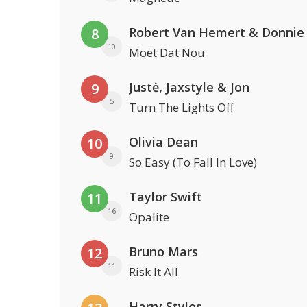
Robert Van Hemert & Donnie
8
10
Moët Dat Nou
Justė, Jaxstyle & Jon
9
5
Turn The Lights Off
Olivia Dean
10
9
So Easy (To Fall In Love)
Taylor Swift
11
16
Opalite
Bruno Mars
12
11
Risk It All
Harry Styles