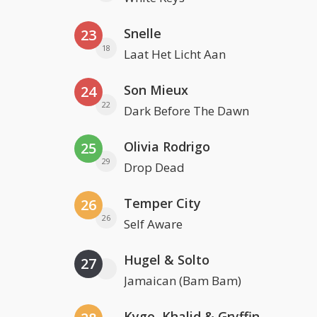
Snelle
23
18
Laat Het Licht Aan
Son Mieux
24
22
Dark Before The Dawn
Olivia Rodrigo
25
29
Drop Dead
Temper City
26
26
Self Aware
Hugel & Solto
27
Jamaican (Bam Bam)
Kygo, Khalid & Gryffin