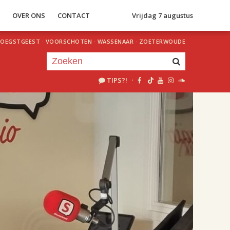
S
OVER ONS
CONTACT
Vrijdag 7 augustus
OEGSTGEEST
·
VOORSCHOTEN
·
WASSENAAR
·
ZOETERWOUDE
TIPS?!
·
Je luistert nu naar
uur 1 van 2
«
Vorig uur
Volgend uur
»
18.00