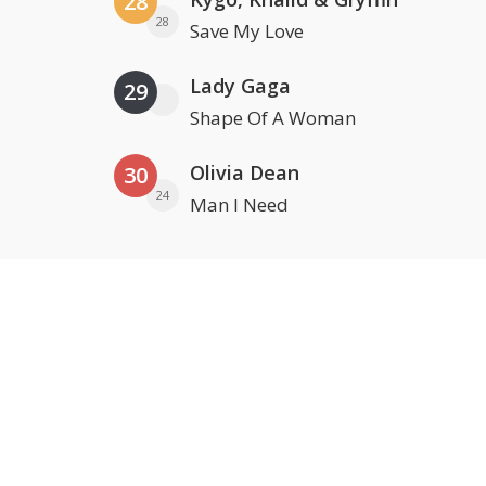
28
28
Save My Love
Lady Gaga
29
Shape Of A Woman
Olivia Dean
30
24
Man I Need