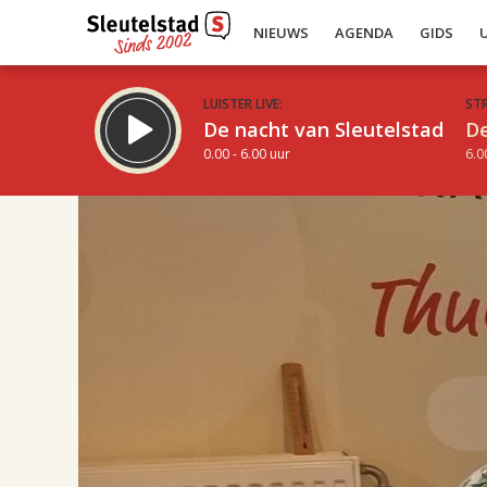
NIEUWS
AGENDA
GIDS
LUISTER LIVE:
ST
De nacht van Sleutelstad
De
0.00 - 6.00 uur
6.0
17.00
Inklappen