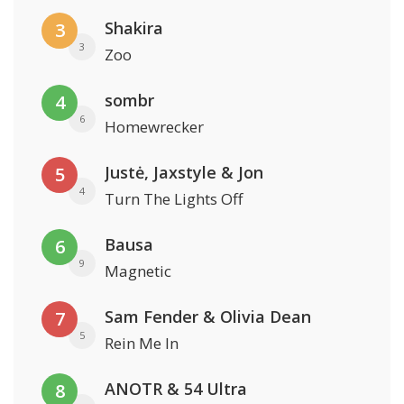
Shakira
3
3
Zoo
sombr
4
6
Homewrecker
Justė, Jaxstyle & Jon
5
4
Turn The Lights Off
Bausa
6
9
Magnetic
Sam Fender & Olivia Dean
7
5
Rein Me In
ANOTR & 54 Ultra
8