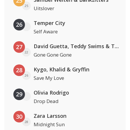
25
25
Uitslover
Temper City
26
Self Aware
David Guetta, Teddy Swims & Tones And I
27
22
Gone Gone Gone
Kygo, Khalid & Gryffin
28
26
Save My Love
Olivia Rodrigo
29
Drop Dead
Zara Larsson
30
28
Midnight Sun