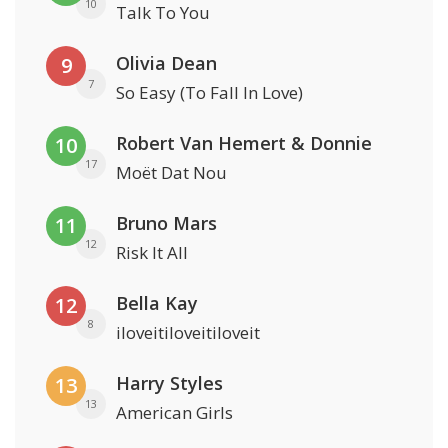
10
Talk To You
Olivia Dean
9
7
So Easy (To Fall In Love)
Robert Van Hemert & Donnie
10
17
Moët Dat Nou
Bruno Mars
11
12
Risk It All
Bella Kay
12
8
iloveitiloveitiloveit
Harry Styles
13
13
American Girls