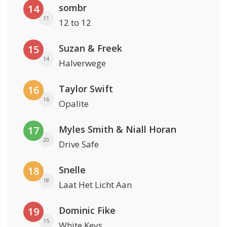
sombr
14
11
12 to 12
Suzan & Freek
15
14
Halverwege
Taylor Swift
16
16
Opalite
Myles Smith & Niall Horan
17
20
Drive Safe
Snelle
18
18
Laat Het Licht Aan
Dominic Fike
19
15
White Keys