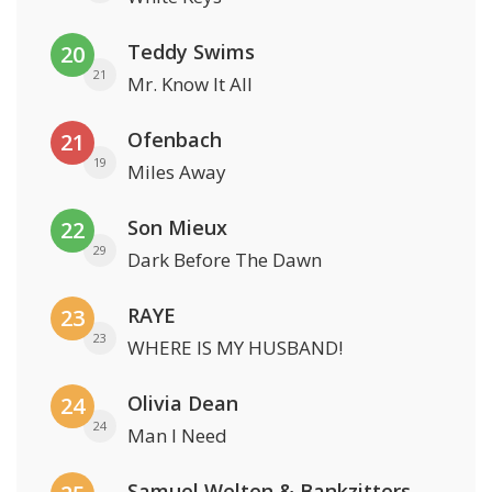
Teddy Swims
20
21
Mr. Know It All
Ofenbach
21
19
Miles Away
Son Mieux
22
29
Dark Before The Dawn
RAYE
23
23
WHERE IS MY HUSBAND!
Olivia Dean
24
24
Man I Need
Samuel Welten & Bankzitters