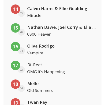
Calvin Harris & Ellie Goulding
14
13
Miracle
Nathan Dawe, Joel Corry & Ella Henderson
15
20
0800 Heaven
Oliva Rodrigo
16
24
Vampire
Di-Rect
17
22
OMG It's Happening
Melle
18
14
Old Summers
Twan Ray
19