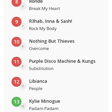
Rondé
8
6
Break My Heart
R3hab, Inna & Sash!
9
7
Rock My Body
Nothing But Thieves
10
8
Overcome
Purple Disco Machine & Kungs
11
9
Substitution
Libianca
12
11
People
Kylie Minogue
13
19
Padam Padam