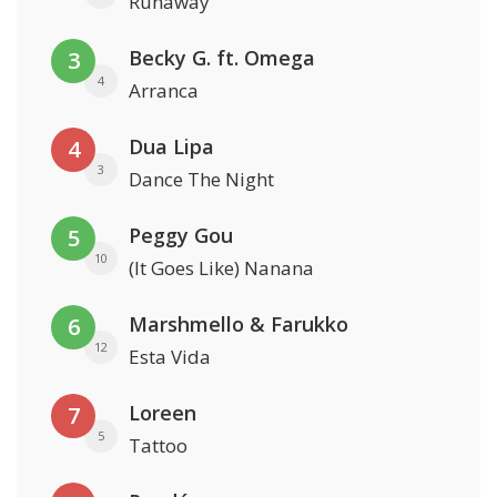
Runaway
Becky G. ft. Omega
3
4
Arranca
Dua Lipa
4
3
Dance The Night
Peggy Gou
5
10
(It Goes Like) Nanana
Marshmello & Farukko
6
12
Esta Vida
Loreen
7
5
Tattoo