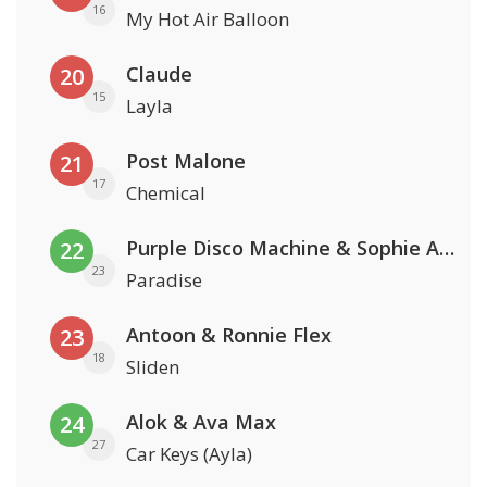
16
My Hot Air Balloon
Claude
20
15
Layla
Post Malone
21
17
Chemical
Purple Disco Machine & Sophie And The Giants
22
23
Paradise
Antoon & Ronnie Flex
23
18
Sliden
Alok & Ava Max
24
27
Car Keys (Ayla)