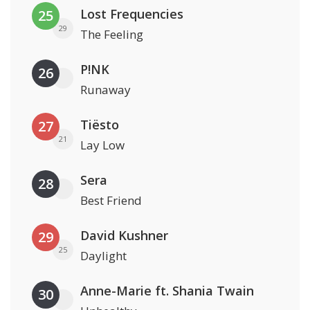
Lost Frequencies
25
29
The Feeling
P!NK
26
Runaway
Tiësto
27
21
Lay Low
Sera
28
Best Friend
David Kushner
29
25
Daylight
Anne-Marie ft. Shania Twain
30