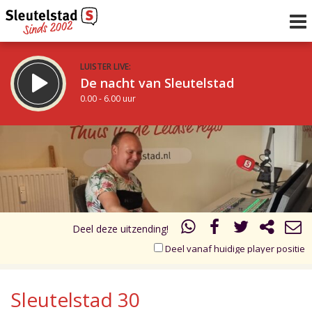
LUISTER LIVE:
De nacht van Sleutelstad
0.00 - 6.00 uur
STRAKS:
De ochtend van Sleutelstad
17.00
18.00
6.00 - 12.00 uur
uur 1 van 2
Vorig uur
Volgend uur
Inklappen
Deel deze uitzending!
Deel vanaf huidige player positie
Sleutelstad 30