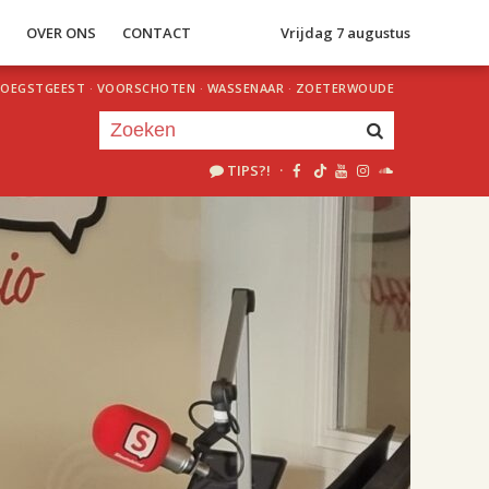
S
OVER ONS
CONTACT
Vrijdag 7 augustus
OEGSTGEEST
·
VOORSCHOTEN
·
WASSENAAR
·
ZOETERWOUDE
TIPS?!
·
Je luistert nu naar
uur 1 van 2
«
Vorig uur
Volgend uur
»
18.00