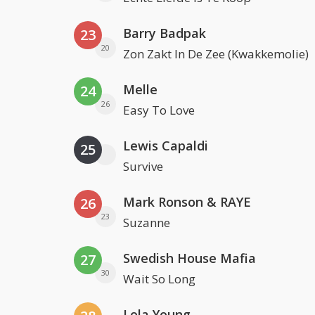
Barry Badpak
23
20
Zon Zakt In De Zee (Kwakkemolie)
Melle
24
26
Easy To Love
Lewis Capaldi
25
Survive
Mark Ronson & RAYE
26
23
Suzanne
Swedish House Mafia
27
30
Wait So Long
Lola Young