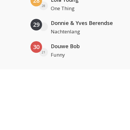
28
28
One Thing
Donnie & Yves Berendse
29
Nachtenlang
Douwe Bob
30
21
Funny