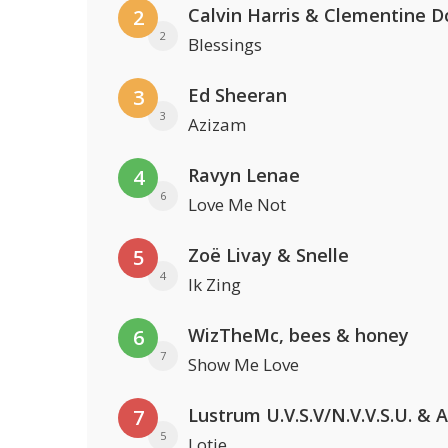
Calvin Harris & Clementine D
2
2
Blessings
Ed Sheeran
3
3
Azizam
Ravyn Lenae
4
6
Love Me Not
Zoë Livay & Snelle
5
4
Ik Zing
WizTheMc, bees & honey
6
7
Show Me Love
7
5
Lotje