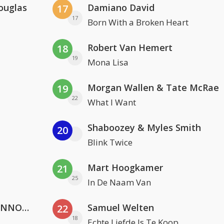
ouglas
Damiano David
17
17
Born With a Broken Heart
Robert Van Hemert
18
19
Mona Lisa
Morgan Wallen & Tate McRae
19
22
What I Want
Shaboozey & Myles Smith
20
Blink Twice
Mart Hoogkamer
21
25
In De Naam Van
Lustrum U.V.S.V/N.V.V.S.U. & ANNO ONS & Jopke van Dobbenburgh & Roeland Beelen
Samuel Welten
22
18
Echte Liefde Is Te Koop