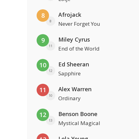
Afrojack
8
8
Never Forget You
Miley Cyrus
9
11
End of the World
Ed Sheeran
10
12
Sapphire
Alex Warren
11
10
Ordinary
Benson Boone
12
13
Mystical Magical
Lola Young