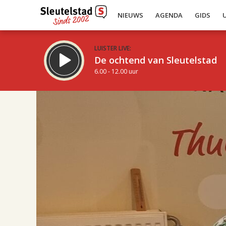
NIEUWS
AGENDA
GIDS
LUISTER LIVE:
De ochtend van Sleutelstad
6.00 - 12.00 uur
17.00
Inklappen