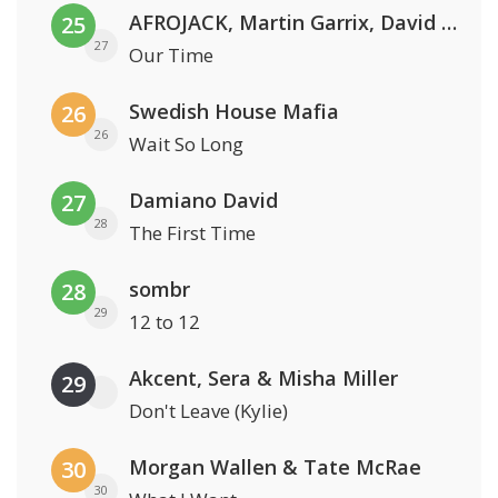
AFROJACK, Martin Garrix, David Guetta & Amél
25
27
Our Time
Swedish House Mafia
26
26
Wait So Long
Damiano David
27
28
The First Time
sombr
28
29
12 to 12
Akcent, Sera & Misha Miller
29
Don't Leave (Kylie)
Morgan Wallen & Tate McRae
30
30