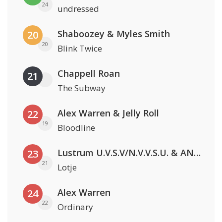
24
undressed
Shaboozey & Myles Smith
20
20
Blink Twice
Chappell Roan
21
The Subway
Alex Warren & Jelly Roll
22
19
Bloodline
Lustrum U.V.S.V/N.V.V.S.U. & ANNO ONS & Jopke van Dobbenburgh & Roeland Beelen
23
21
Lotje
Alex Warren
24
22
Ordinary