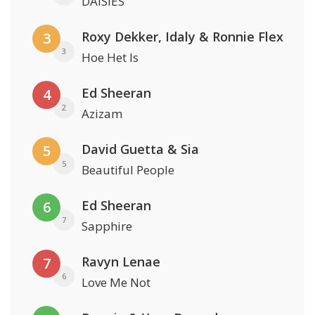
DAISIES
Roxy Dekker, Idaly & Ronnie Flex
3
3
Hoe Het Is
Ed Sheeran
4
2
Azizam
David Guetta & Sia
5
5
Beautiful People
Ed Sheeran
6
7
Sapphire
Ravyn Lenae
7
6
Love Me Not