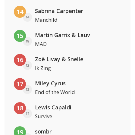
Sabrina Carpenter
14
14
Manchild
Martin Garrix & Lauv
15
18
MAD
Zoë Livay & Snelle
16
12
Ik Zing
Miley Cyrus
17
13
End of the World
Lewis Capaldi
18
17
Survive
sombr
19