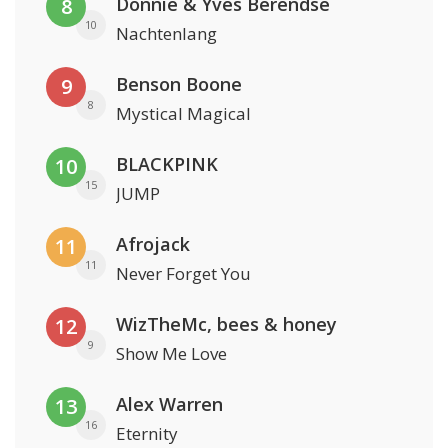
Donnie & Yves Berendse
8
10
Nachtenlang
Benson Boone
9
8
Mystical Magical
BLACKPINK
10
15
JUMP
Afrojack
11
11
Never Forget You
WizTheMc, bees & honey
12
9
Show Me Love
Alex Warren
13
16
Eternity