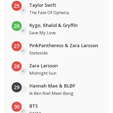
Taylor Swift
25
19
The Fate Of Ophelia
Kygo, Khalid & Gryffin
26
29
Save My Love
PinkPantheress & Zara Larsson
27
21
Stateside
Zara Larsson
28
25
Midnight Sun
Hannah Mae & BLØF
29
Ik Ben Niet Meer Bang
BTS
30
27