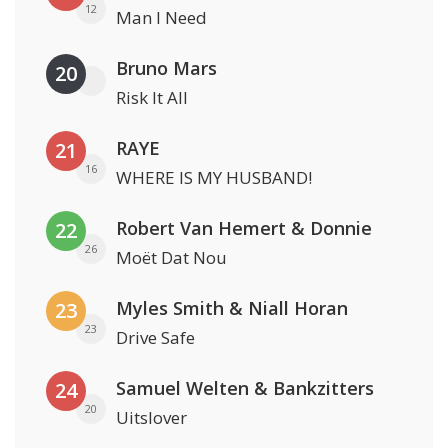
12
Man I Need
Bruno Mars
20
Risk It All
RAYE
21
16
WHERE IS MY HUSBAND!
Robert Van Hemert & Donnie
22
26
Moët Dat Nou
Myles Smith & Niall Horan
23
23
Drive Safe
Samuel Welten & Bankzitters
24
20
Uitslover