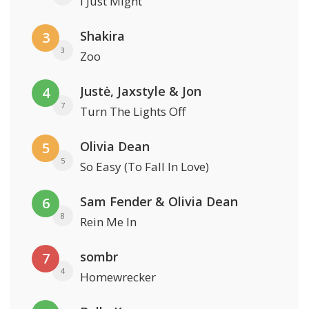
I Just Might
Shakira
3
3
Zoo
Justė, Jaxstyle & Jon
4
7
Turn The Lights Off
Olivia Dean
5
5
So Easy (To Fall In Love)
Sam Fender & Olivia Dean
6
8
Rein Me In
sombr
7
4
Homewrecker