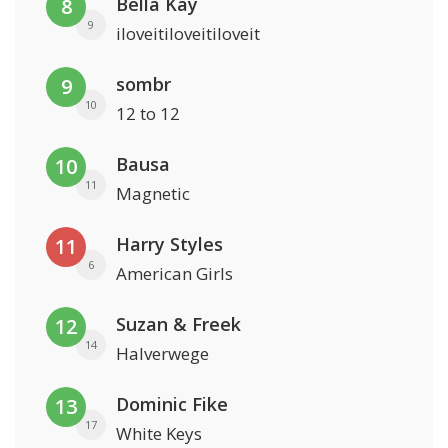
Bella Kay
8
9
iloveitiloveitiloveit
sombr
9
10
12 to 12
Bausa
10
11
Magnetic
Harry Styles
11
6
American Girls
Suzan & Freek
12
14
Halverwege
Dominic Fike
13
17
White Keys