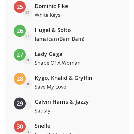
Dominic Fike
25
22
White Keys
Hugel & Solto
26
27
Jamaican (Bam Bam)
Lady Gaga
27
29
Shape Of A Woman
Kygo, Khalid & Gryffin
28
28
Save My Love
Calvin Harris & Jazzy
29
Satisfy
Snelle
30
23