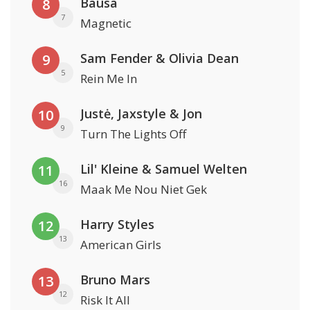
Bausa
8
7
Magnetic
Sam Fender & Olivia Dean
9
5
Rein Me In
Justė, Jaxstyle & Jon
10
9
Turn The Lights Off
Lil' Kleine & Samuel Welten
11
16
Maak Me Nou Niet Gek
Harry Styles
12
13
American Girls
Bruno Mars
13
12
Risk It All