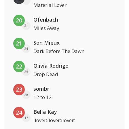
Material Lover
Ofenbach
20
21
Miles Away
Son Mieux
21
24
Dark Before The Dawn
Olivia Rodrigo
22
25
Drop Dead
sombr
23
20
12 to 12
Bella Kay
24
17
iloveitiloveitiloveit