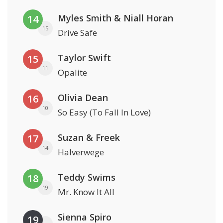
Myles Smith & Niall Horan
14
15
Drive Safe
Taylor Swift
15
11
Opalite
Olivia Dean
16
10
So Easy (To Fall In Love)
Suzan & Freek
17
14
Halverwege
Teddy Swims
18
19
Mr. Know It All
Sienna Spiro
19