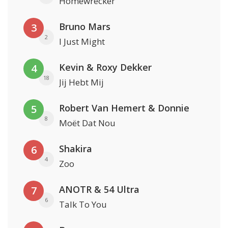
Homewrecker
Bruno Mars
3
2
I Just Might
Kevin & Roxy Dekker
4
18
Jij Hebt Mij
Robert Van Hemert & Donnie
5
8
Moët Dat Nou
Shakira
6
4
Zoo
ANOTR & 54 Ultra
7
6
Talk To You