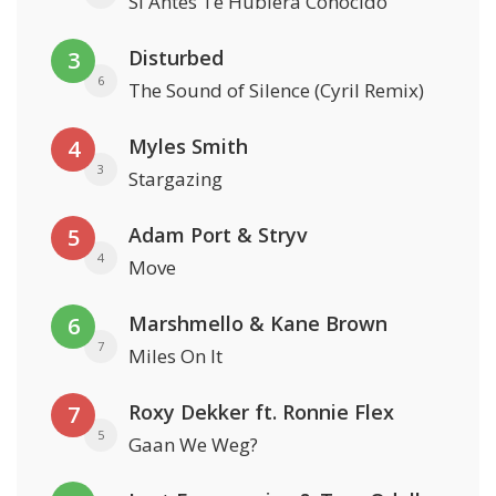
Si Antes Te Hubiera Conocido
Disturbed
3
6
The Sound of Silence (Cyril Remix)
Myles Smith
4
3
Stargazing
Adam Port & Stryv
5
4
Move
Marshmello & Kane Brown
6
7
Miles On It
Roxy Dekker ft. Ronnie Flex
7
5
Gaan We Weg?