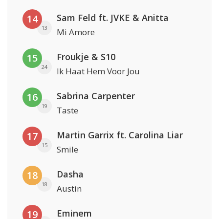
Sam Feld ft. JVKE & Anitta
14
13
Mi Amore
Froukje & S10
15
24
Ik Haat Hem Voor Jou
Sabrina Carpenter
16
19
Taste
Martin Garrix ft. Carolina Liar
17
15
Smile
Dasha
18
18
Austin
Eminem
19