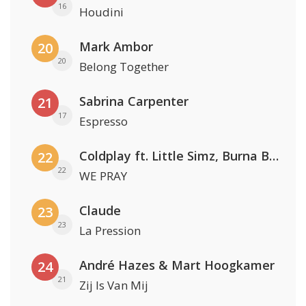
16
Houdini
Mark Ambor
20
20
Belong Together
Sabrina Carpenter
21
17
Espresso
Coldplay ft. Little Simz, Burna Boy, Elyanna & Tini
22
22
WE PRAY
Claude
23
23
La Pression
André Hazes & Mart Hoogkamer
24
21
Zij Is Van Mij