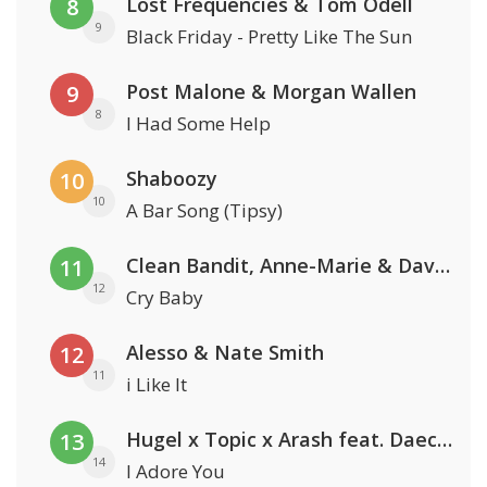
Lost Frequencies & Tom Odell
8
9
Black Friday - Pretty Like The Sun
Post Malone & Morgan Wallen
9
8
I Had Some Help
Shaboozy
10
10
A Bar Song (Tipsy)
Clean Bandit, Anne-Marie & David Guetta
11
12
Cry Baby
Alesso & Nate Smith
12
11
i Like It
Hugel x Topic x Arash feat. Daecolm
13
14
I Adore You