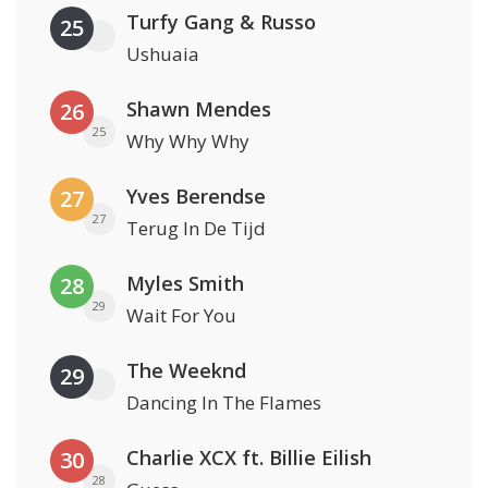
Turfy Gang & Russo
25
Ushuaia
Shawn Mendes
26
25
Why Why Why
Yves Berendse
27
27
Terug In De Tijd
Myles Smith
28
29
Wait For You
The Weeknd
29
Dancing In The Flames
Charlie XCX ft. Billie Eilish
30
28