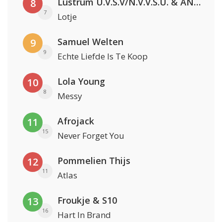
Lustrum U.V.S.V/N.V.V.S.U. & ANNO ONS & Jopke van Dobbenburgh & Roeland Beelen
8
7
Lotje
Samuel Welten
9
9
Echte Liefde Is Te Koop
Lola Young
10
8
Messy
Afrojack
11
15
Never Forget You
Pommelien Thijs
12
11
Atlas
Froukje & S10
13
16
Hart In Brand