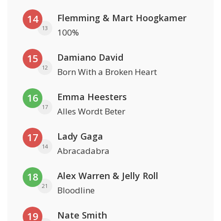
Flemming & Mart Hoogkamer
14
13
100%
Damiano David
15
12
Born With a Broken Heart
Emma Heesters
16
17
Alles Wordt Beter
Lady Gaga
17
14
Abracadabra
Alex Warren & Jelly Roll
18
21
Bloodline
Nate Smith
19