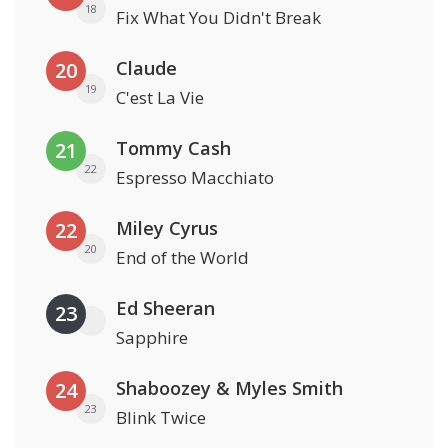
18
Fix What You Didn't Break
Claude
20
19
C'est La Vie
Tommy Cash
21
22
Espresso Macchiato
Miley Cyrus
22
20
End of the World
Ed Sheeran
23
Sapphire
Shaboozey & Myles Smith
24
23
Blink Twice