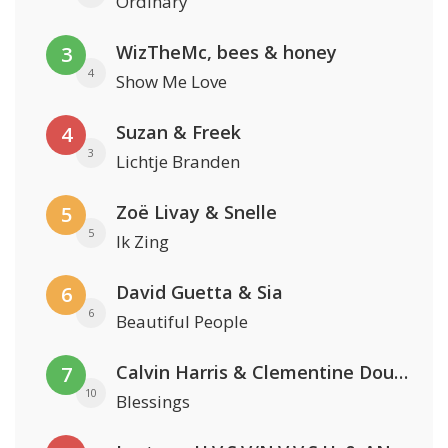
Ordinary
WizTheMc, bees & honey
3
4
Show Me Love
Suzan & Freek
4
3
Lichtje Branden
Zoë Livay & Snelle
5
5
Ik Zing
David Guetta & Sia
6
6
Beautiful People
Calvin Harris & Clementine Douglas
7
10
Blessings