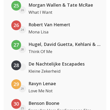
Morgan Wallen & Tate McRae
25
26
What I Want
Robert Van Hemert
26
24
Mona Lisa
Hugel, David Guetta, Kehlani & Daecolm
27
28
Think Of Me
De Nachtelijke Escapades
28
Kleine Zekerheid
Ravyn Lenae
29
29
Love Me Not
Benson Boone
30
25