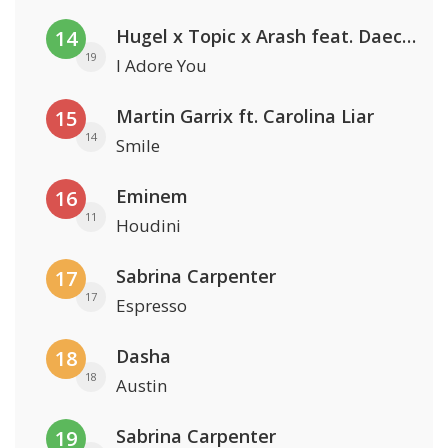
Hugel x Topic x Arash feat. Daecolm
14
19
I Adore You
Martin Garrix ft. Carolina Liar
15
14
Smile
Eminem
16
11
Houdini
Sabrina Carpenter
17
17
Espresso
Dasha
18
18
Austin
Sabrina Carpenter
19