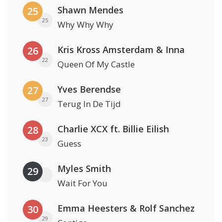
Shawn Mendes
25
25
Why Why Why
Kris Kross Amsterdam & Inna
26
22
Queen Of My Castle
Yves Berendse
27
27
Terug In De Tijd
Charlie XCX ft. Billie Eilish
28
23
Guess
Myles Smith
29
Wait For You
Emma Heesters & Rolf Sanchez
30
29