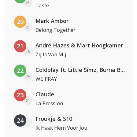
28
Taste
Mark Ambor
20
20
Belong Together
André Hazes & Mart Hoogkamer
21
15
Zij Is Van Mij
Coldplay ft. Little Simz, Burna Boy, Elyanna & Tini
22
24
WE PRAY
Claude
23
21
La Pression
Froukje & S10
24
Ik Haat Hem Voor Jou