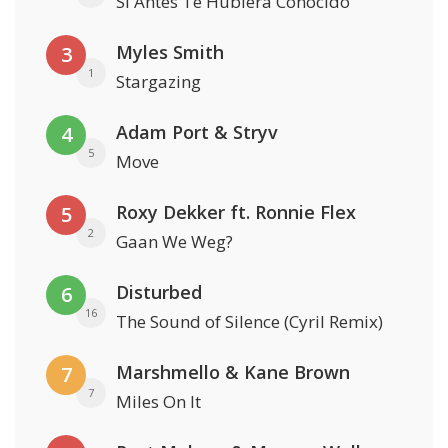
Si Antes Te Hubiera Conocido
Myles Smith
3
1
Stargazing
Adam Port & Stryv
4
5
Move
Roxy Dekker ft. Ronnie Flex
5
2
Gaan We Weg?
Disturbed
6
16
The Sound of Silence (Cyril Remix)
Marshmello & Kane Brown
7
7
Miles On It