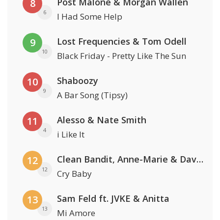
Post Malone & Morgan Wallen
8
6
I Had Some Help
Lost Frequencies & Tom Odell
9
10
Black Friday - Pretty Like The Sun
Shaboozy
10
9
A Bar Song (Tipsy)
Alesso & Nate Smith
11
4
i Like It
Clean Bandit, Anne-Marie & David Guetta
12
12
Cry Baby
Sam Feld ft. JVKE & Anitta
13
13
Mi Amore