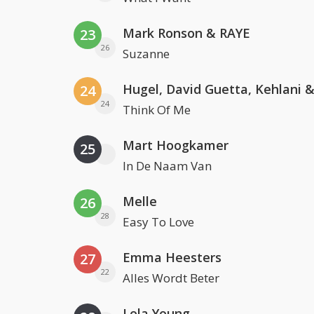
Mark Ronson & RAYE
23
26
Suzanne
24
24
Think Of Me
Mart Hoogkamer
25
In De Naam Van
Melle
26
28
Easy To Love
Emma Heesters
27
22
Alles Wordt Beter
Lola Young