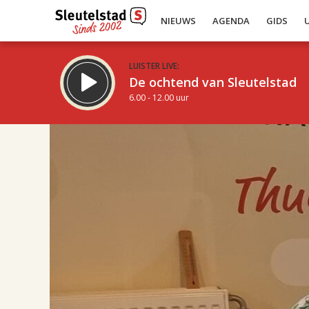
NIEUWS
AGENDA
GIDS
LUISTER LIVE:
De ochtend van Sleutelstad
6.00 - 12.00 uur
17.00
Inklappen