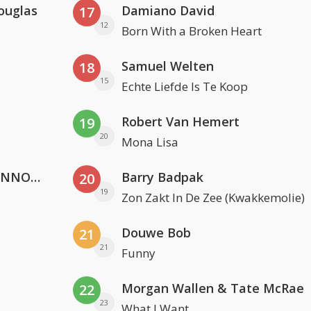
ouglas
Damiano David
17
12
Born With a Broken Heart
Samuel Welten
18
15
Echte Liefde Is Te Koop
Robert Van Hemert
19
20
Mona Lisa
Lustrum U.V.S.V/N.V.V.S.U. & ANNO ONS & Jopke van Dobbenburgh & Roeland Beelen
Barry Badpak
20
19
Zon Zakt In De Zee (Kwakkemolie)
Douwe Bob
21
21
Funny
Morgan Wallen & Tate McRae
22
23
What I Want