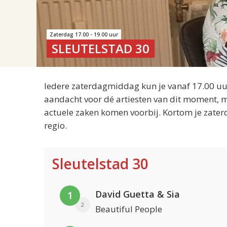
Zaterdag 17.00 - 19.00 uur
SLEUTELSTAD 30
Iedere zaterdagmiddag kun je vanaf 17.00 uur
aandacht voor dé artiesten van dit moment, m
actuele zaken komen voorbij. Kortom je zater
regio.
Sleutelstad 30
David Guetta & Sia
1
2
Beautiful People