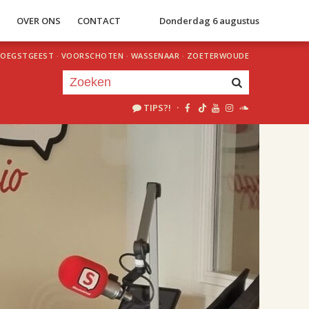
S
OVER ONS
CONTACT
Donderdag 6 augustus
OEGSTGEEST
·
VOORSCHOTEN
·
WASSENAAR
·
ZOETERWOUDE
TIPS?!
·
Je luistert nu naar
uur 1 van 2
«
Vorig uur
Volgend uur
»
18.00