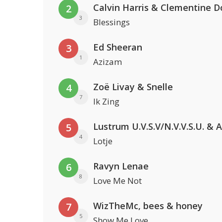
Calvin Harris & Clementine D
2
3
Blessings
Ed Sheeran
3
1
Azizam
Zoë Livay & Snelle
4
7
Ik Zing
5
4
Lotje
Ravyn Lenae
6
8
Love Me Not
WizTheMc, bees & honey
7
5
Show Me Love