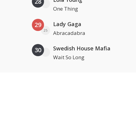
28
One Thing
Lady Gaga
29
25
Abracadabra
Swedish House Mafia
30
Wait So Long