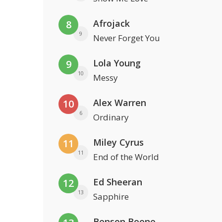
Afrojack
8
9
Never Forget You
Lola Young
9
10
Messy
Alex Warren
10
6
Ordinary
Miley Cyrus
11
11
End of the World
Ed Sheeran
12
13
Sapphire
Benson Boone