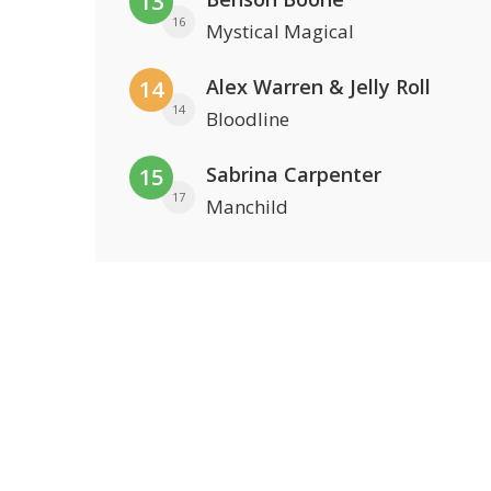
13
16
Mystical Magical
Alex Warren & Jelly Roll
14
14
Bloodline
Sabrina Carpenter
15
17
Manchild