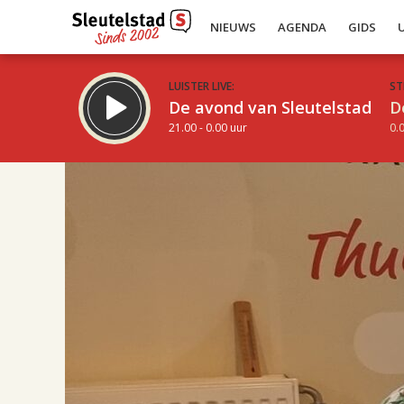
NIEUWS
AGENDA
GIDS
LUISTER LIVE:
ST
De avond van Sleutelstad
D
21.00 - 0.00 uur
0.0
17.00
Inklappen