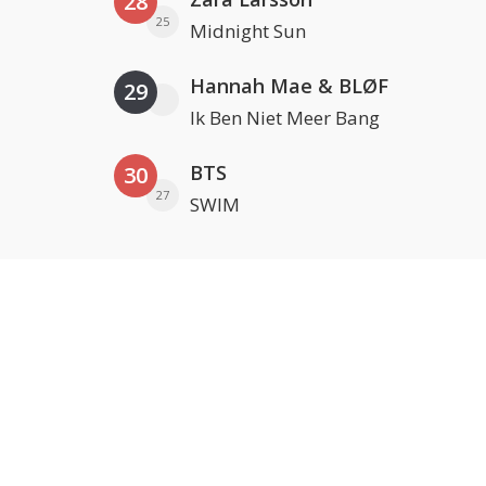
28
25
Midnight Sun
Hannah Mae & BLØF
29
Ik Ben Niet Meer Bang
BTS
30
27
SWIM