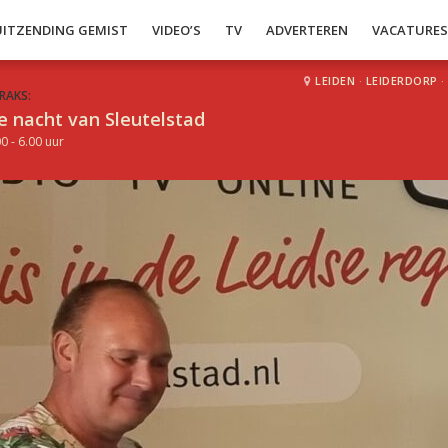
UITZENDING GEMIST
VIDEO’S
TV
ADVERTEREN
VACATURE
LEIDEN
·
LEIDERDORP
·
RAKS:
e nacht van Sleutelstad
0 - 6.00 uur