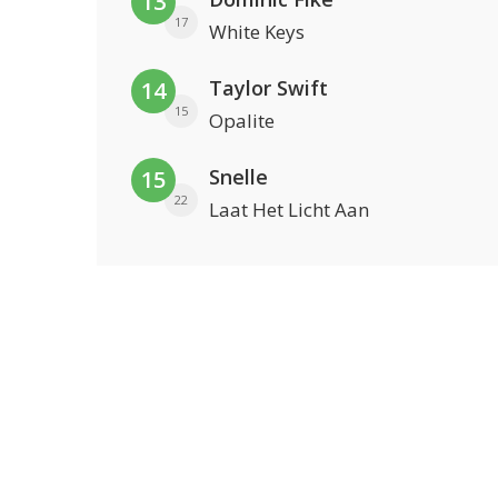
13
17
White Keys
Taylor Swift
14
15
Opalite
Snelle
15
22
Laat Het Licht Aan