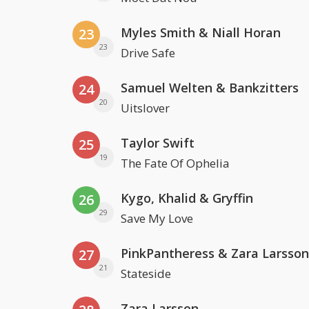
Myles Smith & Niall Horan
23
23
Drive Safe
Samuel Welten & Bankzitters
24
20
Uitslover
Taylor Swift
25
19
The Fate Of Ophelia
Kygo, Khalid & Gryffin
26
29
Save My Love
PinkPantheress & Zara Larsson
27
21
Stateside
Zara Larsson