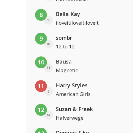
Bella Kay
8
9
iloveitiloveitiloveit
sombr
9
10
12 to 12
Bausa
10
11
Magnetic
Harry Styles
11
6
American Girls
Suzan & Freek
12
14
Halverwege
Dominic Fike