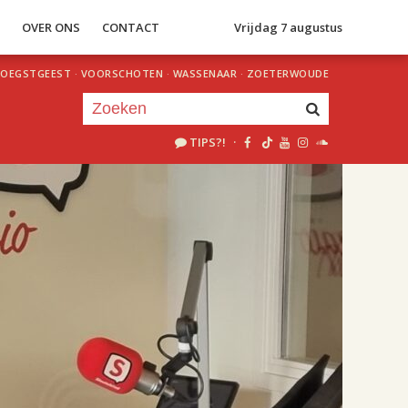
S
OVER ONS
CONTACT
Vrijdag 7 augustus
OEGSTGEEST
·
VOORSCHOTEN
·
WASSENAAR
·
ZOETERWOUDE
TIPS?!
·
Je luistert nu naar
uur 1 van 2
«
Vorig uur
Volgend uur
»
18.00