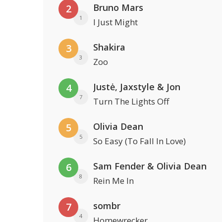
Bruno Mars
2
1
I Just Might
Shakira
3
3
Zoo
Justė, Jaxstyle & Jon
4
7
Turn The Lights Off
Olivia Dean
5
5
So Easy (To Fall In Love)
Sam Fender & Olivia Dean
6
8
Rein Me In
sombr
7
4
Homewrecker