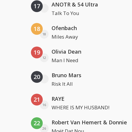
ANOTR & 54 Ultra
17
Talk To You
Ofenbach
18
18
Miles Away
Olivia Dean
19
12
Man I Need
Bruno Mars
20
Risk It All
RAYE
21
16
WHERE IS MY HUSBAND!
Robert Van Hemert & Donnie
22
26
Moët Dat Nou