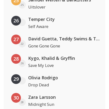
25
25
Uitslover
Temper City
26
Self Aware
David Guetta, Teddy Swims & Tones And I
27
22
Gone Gone Gone
Kygo, Khalid & Gryffin
28
26
Save My Love
Olivia Rodrigo
29
Drop Dead
Zara Larsson
30
28
Midnight Sun