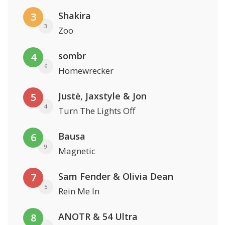
Shakira
3
3
Zoo
sombr
4
6
Homewrecker
Justė, Jaxstyle & Jon
5
4
Turn The Lights Off
Bausa
6
9
Magnetic
Sam Fender & Olivia Dean
7
5
Rein Me In
ANOTR & 54 Ultra
8