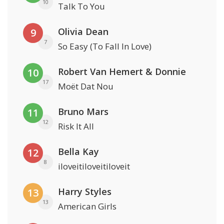
10
Talk To You
Olivia Dean
9
7
So Easy (To Fall In Love)
Robert Van Hemert & Donnie
10
17
Moët Dat Nou
Bruno Mars
11
12
Risk It All
Bella Kay
12
8
iloveitiloveitiloveit
Harry Styles
13
13
American Girls