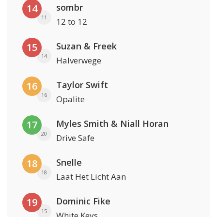
sombr
14
11
12 to 12
Suzan & Freek
15
14
Halverwege
Taylor Swift
16
16
Opalite
Myles Smith & Niall Horan
17
20
Drive Safe
Snelle
18
18
Laat Het Licht Aan
Dominic Fike
19
15
White Keys