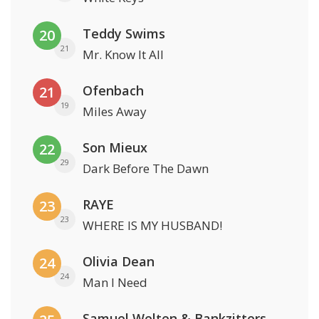
Teddy Swims
20
21
Mr. Know It All
Ofenbach
21
19
Miles Away
Son Mieux
22
29
Dark Before The Dawn
RAYE
23
23
WHERE IS MY HUSBAND!
Olivia Dean
24
24
Man I Need
Samuel Welten & Bankzitters